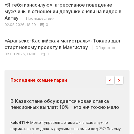
«Я тебя изнасилую»: агрессивное поведение
мужчины в отношении девушки сняли на видео в
Актау
Происшествия
02.08.2026, 18:29
0
«Аральско-Каспийская магистраль»: Токаев дал
старт новому проекту в Мангистау
Общество
03.08.2026, 14:00
0
<
>
Последние комментарии
В Казахстане обсуждается новая ставка
Ино
пенсионных выплат: 10% - это ничтожно мало
жур
скр
kolu411 →
Может управлять этими финансами нужно
Apma
нормально а не давать друзьям-знакомым под 2%? Почему