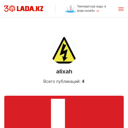
Температура воды в
море онлайн
alixah
Всего публикаций:
4