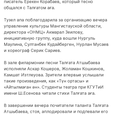
писатель Ерекен Корабаев, который тесно
общался с Талғатом аға.
Тузел апа поблагодарила за организацию вечера
управление культуры Мангистауской области,
директора «ОНМЦ» Акмарал Зеилову,
инициативную группу, куда вошли Нургуль
Маулина, Султанбек Кудайберген, Нурлан Мусаев
и хореограф Серик Сариев.
В зале филармонии песни Талғата Атшыбаева
исполняли Аскар Кошеров, Жоламан Кошкинов,
Камшат Изтлеуова. Зрители впервые услышали
такие произведения, как «Түн ортасы» и
«Айтылмаған ән». Студенты театра при КГУТиИ
имени Ш.Есенова читали стихи Талғата аға.
В завершении вечера почитатели таланта Талғата
Атшыбаева, стоя, аплодировали и подпевали его