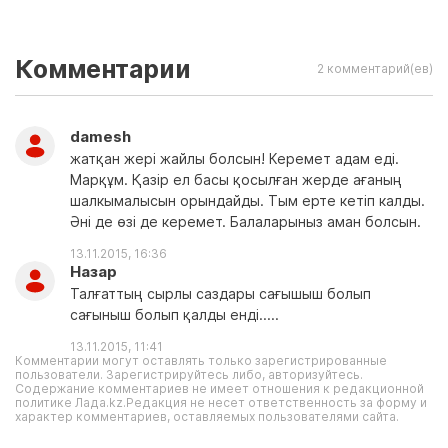
Комментарии
2 комментарий(ев)
damesh
жатқан жері жайлы болсын! Керемет адам еді.
Марқұм. Қазір ел басы қосылған жерде ағаның
шалкымалысын орындайды. Тым ерте кетіп калды.
Әні де өзі де керемет. Балаларыныз аман болсын.
13.11.2015, 16:36
Назар
Талғаттың сырлы саздары сағышыш болып
сағыныш болып қалды енді.....
13.11.2015, 11:41
Комментарии могут оставлять только зарегистрированные
пользователи. Зарегистрируйтесь либо, авторизуйтесь.
Содержание комментариев не имеет отношения к редакционной
политике Лада.kz.Редакция не несет ответственность за форму и
характер комментариев, оставляемых пользователями сайта.