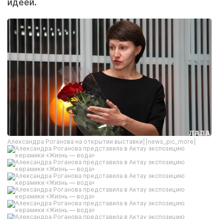
идеей.
Александра Роганова на открытии выставки||news_pic_more|