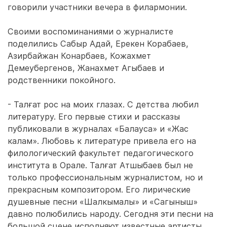
говорили участники вечера в филармонии.
Своими воспоминаниями о журналисте
поделились Сабыр Адай, Ерекен Корабаев,
Азирбайжан Конарбаев, Кожахмет
Демеубергенов, Жанахмет Агыбаев и
родственники покойного.
- Талғат рос на моих глазах. С детства любил
литературу. Его первые стихи и рассказы
публиковали в журналах «Балауса» и «Жас
калам». Любовь к литературе привела его на
филологический факультет педагогического
института в Орале. Талғат Атшыбаев был не
только профессиональным журналистом, но и
прекрасным композитором. Его лирические
душевные песни «Шалкымалы» и «Сагыныш»
давно полюбились народу. Сегодня эти песни на
большой сцене исполняют известные артисты