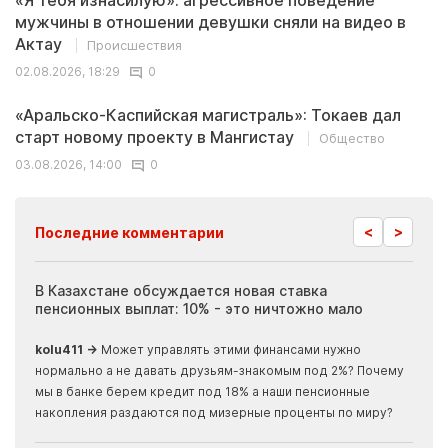
«Я тебя изнасилую»: агрессивное поведение
мужчины в отношении девушки сняли на видео в
Актау
Происшествия
02.08.2026, 18:29
0
«Аральско-Каспийская магистраль»: Токаев дал
старт новому проекту в Мангистау
Общество
03.08.2026, 14:00
0
<
>
Последние комментарии
ия
В Казахстане обсуждается новая ставка
Иноп
пенсионных выплат: 10% - это ничтожно мало
журн
скры
kolu411 →
Может управлять этими финансами нужно
Apma
нормально а не давать друзьям-знакомым под 2%? Почему
прогн
мы в банке берем кредит под 18% а наши пенсионные
накопления раздаются под мизерные проценты по миру?