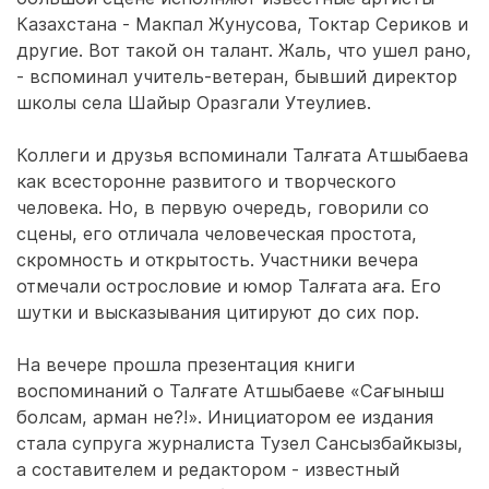
Казахстана - Макпал Жунусова, Токтар Сериков и
другие. Вот такой он талант. Жаль, что ушел рано,
- вспоминал учитель-ветеран, бывший директор
школы села Шайыр Оразгали Утеулиев.
Коллеги и друзья вспоминали Талғата Атшыбаева
как всесторонне развитого и творческого
человека. Но, в первую очередь, говорили со
сцены, его отличала человеческая простота,
скромность и открытость. Участники вечера
отмечали острословие и юмор Талғата аға. Его
шутки и высказывания цитируют до сих пор.
На вечере прошла презентация книги
воспоминаний о Талғате Атшыбаеве «Сағыныш
болсам, арман не?!». Инициатором ее издания
стала супруга журналиста Тузел Сансызбайкызы,
а составителем и редактором - известный