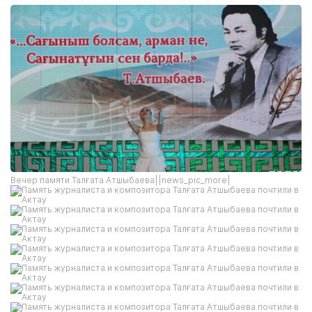
Вечер памяти Талғата Атшыбаева||news_pic_more|