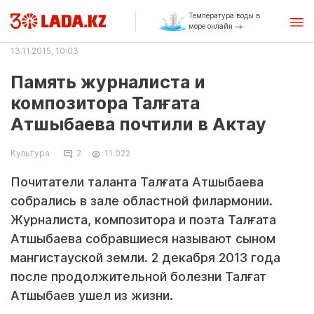
Температура воды в
море онлайн
13.11.2015, 10:03
Память журналиста и
композитора Талғата
Атшыбаева почтили в Актау
Культура
2
11 022
Почитатели таланта Талғата Атшыбаева
собрались в зале областной филармонии.
Журналиста, композитора и поэта Талғата
Атшыбаева собравшиеся называют сыном
мангистауской земли. 2 декабря 2013 года
после продолжительной болезни Талғат
Атшыбаев ушел из жизни.