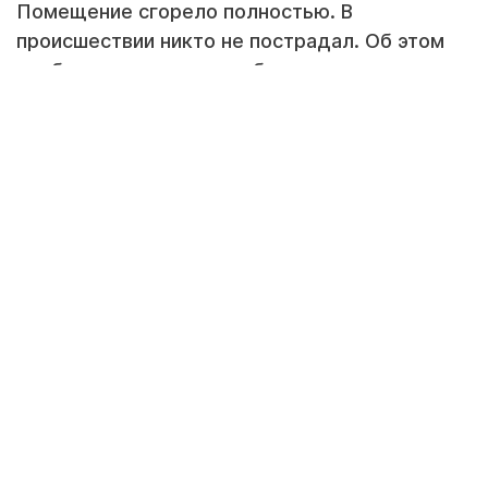
Помещение сгорело полностью. В
происшествии никто не пострадал. Об этом
сообщили в пресс-службе департамента по
чрезвычайным ситуациям (ДЧС)
Мангистауской области.
Скриншот видеоматериала