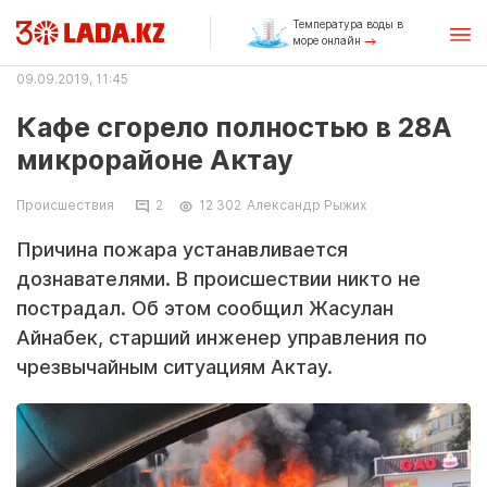
Температура воды в
море онлайн
09.09.2019, 11:45
Кафе сгорело полностью в 28А
микрорайоне Актау
Происшествия
2
12 302
Александр Рыжих
Причина пожара устанавливается
дознавателями. В происшествии никто не
пострадал. Об этом сообщил Жасулан
Айнабек, старший инженер управления по
чрезвычайным ситуациям Актау.