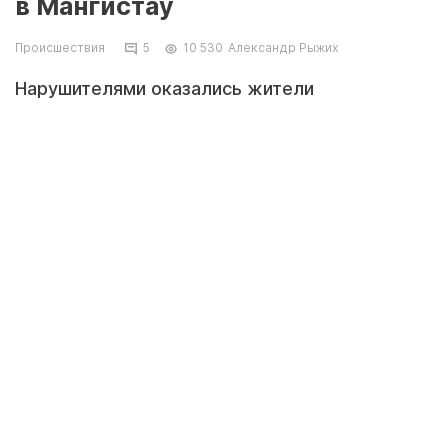
в Мангистау
Происшествия
5
10 530
Александр Рыжих
Нарушителями оказались жители
Мангистауской области. При осмотре их
автомобиля были обнаружены четыре туши
джейрана. Об этом сообщил Сакен
Дилдахмет, пресс-секретарь Комитета
лесного хозяйства и животного мира
Министерства экологии, геологии и
природных ресурсов Республики Казахстан.