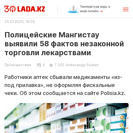
Температура воды в
море онлайн
23.07.2020, 18:29
Полицейские Мангистау
выявили 58 фактов незаконной
торговли лекарствами
Происшествия
4
7 325
Александр Рыжих
Работники аптек сбывали медикаменты «из-
под прилавка», не оформляя фискальные
чеки. Об этом сообщается на сайте Polisia.kz.