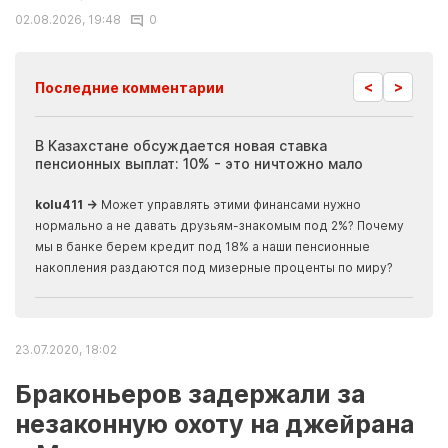
02.08.2026, 19:48
0
<
>
Последние комментарии
ия
В Казахстане обсуждается новая ставка
Иноп
пенсионных выплат: 10% - это ничтожно мало
журн
скры
kolu411 →
Может управлять этими финансами нужно
Apma
нормально а не давать друзьям-знакомым под 2%? Почему
прогн
мы в банке берем кредит под 18% а наши пенсионные
накопления раздаются под мизерные проценты по миру?
23.07.2020, 18:02
Браконьеров задержали за
незаконную охоту на джейрана