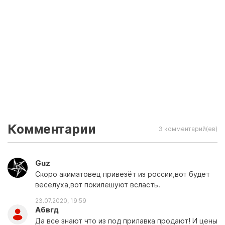
Комментарии
3 комментарий(ев)
Guz
Скоро акиматовец привезёт из россии,вот будет
веселуха,вот покилешуют всласть.
23.07.2020, 19:59
Абвгд
Да все знают что из под прилавка продают! И цены