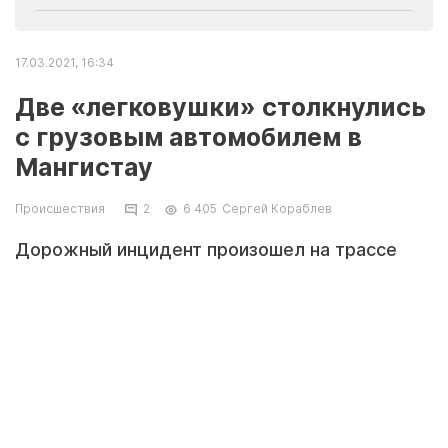
17.03.2021, 16:34
Две «легковушки» столкнулись
с грузовым автомобилем в
Мангистау
Происшествия
2
6 405
Сергей Кораблев
Дорожный инцидент произошел на трассе
Жетыбай-Шетпе, сообщает пресс-служба
департамента полиции Мангистауской
области.