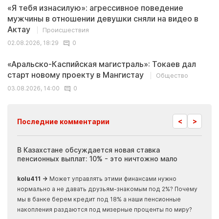
«Я тебя изнасилую»: агрессивное поведение
мужчины в отношении девушки сняли на видео в
Актау
Происшествия
02.08.2026, 18:29
0
«Аральско-Каспийская магистраль»: Токаев дал
старт новому проекту в Мангистау
Общество
03.08.2026, 14:00
0
<
>
Последние комментарии
ия
В Казахстане обсуждается новая ставка
Иноп
пенсионных выплат: 10% - это ничтожно мало
журн
скры
kolu411 →
Может управлять этими финансами нужно
Apma
нормально а не давать друзьям-знакомым под 2%? Почему
прогн
мы в банке берем кредит под 18% а наши пенсионные
накопления раздаются под мизерные проценты по миру?