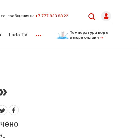
ото, сообщения на
+7 777 833 88 22
...
Температура воды
а
Lada TV
в море онлайн
»
ечено
».