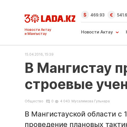
469.93
541.
Ақтау және
Манғыстау
Новости Актау
жаңалықтары
15.04.2016, 15:39
В Мангистау п
строевые уче
Общество
0
4 043
Мусалимова Гульнара
В Мангистауской области с 
проведение плановых такти