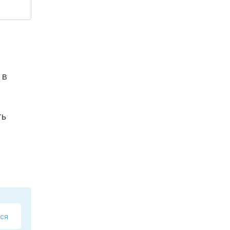
 в
ть
ся