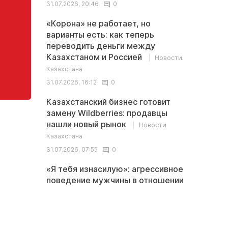
31.07.2026, 20:46
0
«Корона» не работает, но
варианты есть: как теперь
переводить деньги между
Казахстаном и Россией
Новости
Казахстана
31.07.2026, 16:12
0
Казахстанский бизнес готовит
замену Wildberries: продавцы
нашли новый рынок
Новости
Казахстана
31.07.2026, 07:55
0
«Я тебя изнасилую»: агрессивное
поведение мужчины в отношении
девушки сняли на видео в
Актау
Происшествия
02.08.2026, 18:29
0