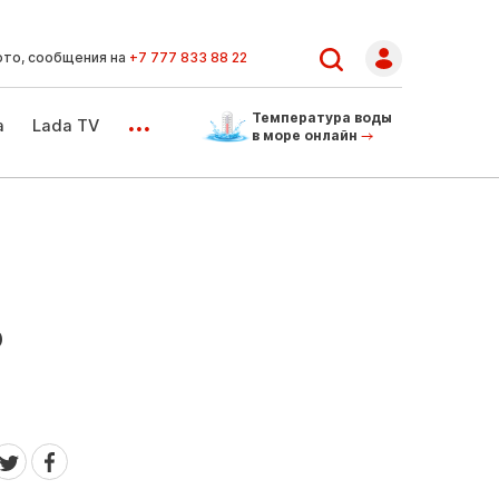
ото, сообщения на
+7 777 833 88 22
...
Температура воды
а
Lada TV
в море онлайн
ь