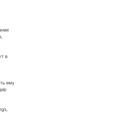
ании
в,
ут в
ть ему
дир
х
ngs,