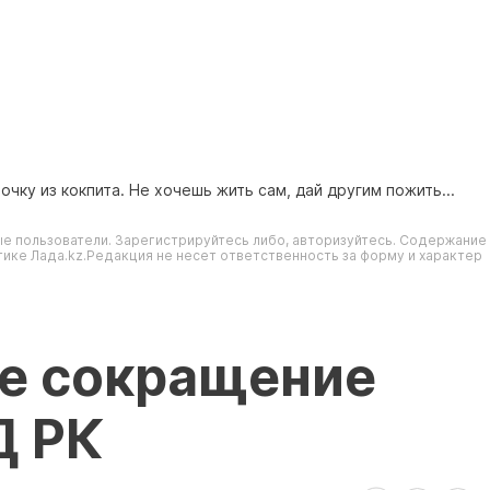
чку из кокпита. Не хочешь жить сам, дай другим пожить...
е пользователи. Зарегистрируйтесь либо, авторизуйтесь. Содержание
ике Лада.kz.Редакция не несет ответственность за форму и характер
е сокращение
Д РК