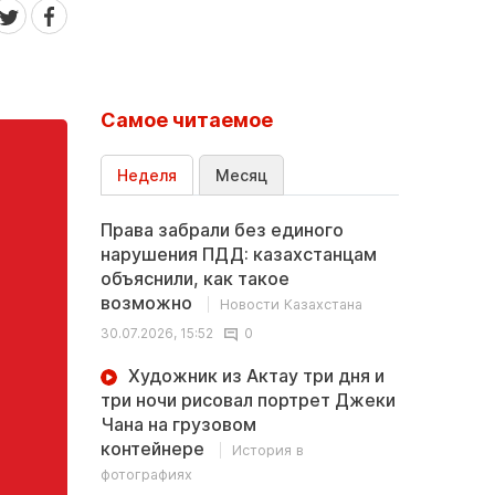
Самое читаемое
Неделя
Месяц
Права забрали без единого
нарушения ПДД: казахстанцам
объяснили, как такое
возможно
Новости Казахстана
30.07.2026, 15:52
0
Художник из Актау три дня и
три ночи рисовал портрет Джеки
Чана на грузовом
контейнере
История в
фотографиях