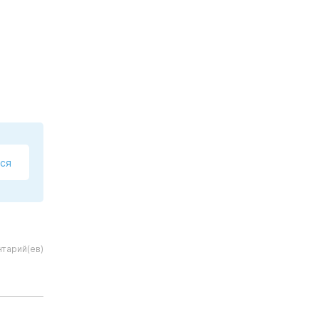
ся
тарий(ев)