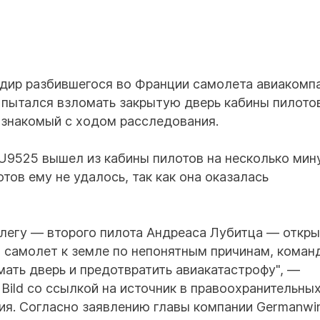
дир разбившегося во Франции самолета авиакомп
пытался взломать закрытую дверь кабины пилото
к, знакомый с ходом расследования.
U9525 вышел из кабины пилотов на несколько мин
тов ему не удалось, так как она оказалась
легу — второго пилота Андреаса Лубитца — откры
л самолет к земле по непонятным причинам, коман
мать дверь и предотвратить авиакатастрофу", —
Bild со ссылкой на источник в правоохранительны
ия. Согласно заявлению главы компании Germanwi