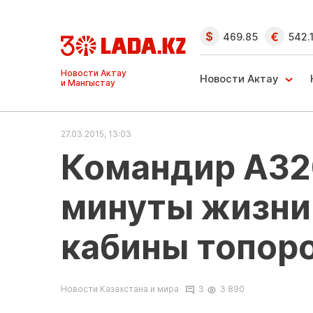
469.85
542.
Ақтау және
Манғыстау
Новости Актау
жаңалықтары
27.03.2015, 13:03
Командир A32
минуты жизни
кабины топор
Новости Казахстана и мира
3
3 890