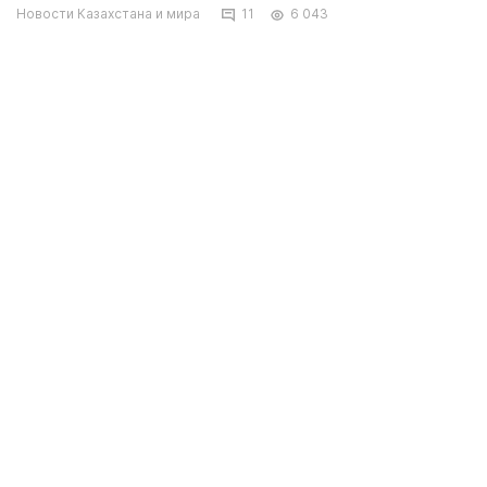
Новости Казахстана и мира
11
6 043
Причиной драки стали деньги, а именно
сумма в два сома, которую казахстанцы не
желали оплатить за пользование пляжем.