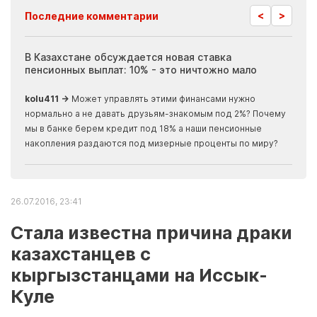
<
>
Последние комментарии
ия
В Казахстане обсуждается новая ставка
Иноп
пенсионных выплат: 10% - это ничтожно мало
журн
скры
kolu411 →
Может управлять этими финансами нужно
Apma
нормально а не давать друзьям-знакомым под 2%? Почему
прогн
мы в банке берем кредит под 18% а наши пенсионные
накопления раздаются под мизерные проценты по миру?
26.07.2016, 23:41
Стала известна причина драки
казахстанцев с
кыргызстанцами на Иссык-
Куле