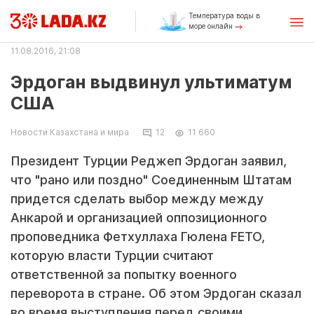
Температура воды в
море онлайн
11.08.2016, 21:08
Эрдоган выдвинул ультиматум
США
Новости Казахстана и мира
12
11 660
Президент Турции Реджеп Эрдоган заявил,
что "рано или поздно" Соединенным Штатам
придется сделать выбор между между
Анкарой и организацией оппозиционного
проповедника Фетхуллаха Гюлена FETO,
которую власти Турции считают
ответственной за попытку военного
переворота в стране. Об этом Эрдоган сказал
во время выступления перед своими