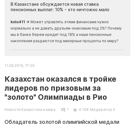
ия
В Казахстане обсуждается новая ставка
Иноп
пенсионных выплат: 10% - это ничтожно мало
журн
скры
kolu411 →
Может управлять этими финансами нужно
Apma
нормально а не давать друзьям-знакомым под 2%? Почему
прогн
мы в банке берем кредит под 18% а наши пенсионные
накопления раздаются под мизерные проценты по миру?
11.08.2016, 17:36
Казахстан оказался в тройке
лидеров по призовым за
"золото" Олимпиады в Рио
Новости Казахстана и мира
1
4 108
Модератор 5
Обладатель золотой олимпийской медали
2016 года получит от государства 250 тысяч