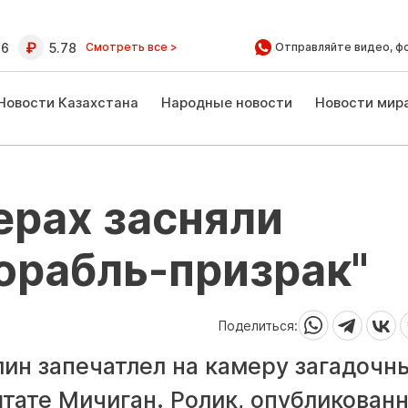
16
5.78
Смотреть все >
Отправляйте видео, ф
Новости Казахстана
Народные новости
Новости мир
ерах засняли
орабль-призрак"
Поделиться:
н запечатлел на камеру загадочн
штате Мичиган. Ролик, опубликован