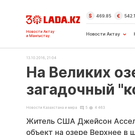
469.85
542.
Ақтау және
Манғыстау
Новости Актау
жаңалықтары
13.10.2016, 21:04
На Великих оз
загадочный "к
Новости Казахстана и мира
5
4 463
Житель США Джейсон Ассели
объект на озере Верхнее в 