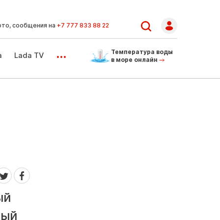
ото, сообщения на
+7 777 833 88 22
...
Температура воды
а
Lada TV
в море онлайн
ый
ный