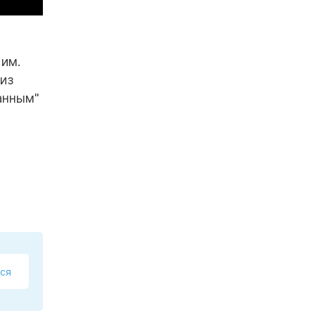
 им.
 из
анным"
ся