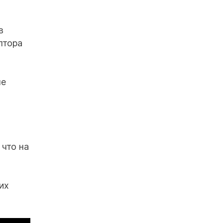
в
лтора
ые
 что на
их