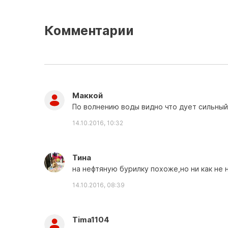
Комментарии
Маккой
По волнению воды видно что дует сильны
14.10.2016, 10:32
Тина
на нефтяную бурилку похоже,но ни как не н
14.10.2016, 08:39
Tima1104