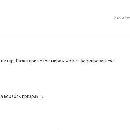
3 коммен
й ветер. Разве при ветре мираж может формироваться?
а корабль призрак....