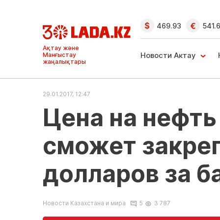
469.93
541.
Ақтау және
Манғыстау
Новости Актау
жаңалықтары
29.01.2017, 12:47
Цена на нефть 
сможет закре
долларов за б
Новости Казахстана и мира
5
3 787