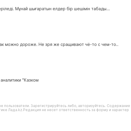
еріледі. Мұнай шығаратын елдер бір шешімін табады...
ак можно дороже. Не зря же сращивают чё-то с чем-то..
 аналитики "Казком
е пользователи. Зарегистрируйтесь либо, авторизуйтесь. Содержание
ике Лада.kz.Редакция не несет ответственность за форму и характер