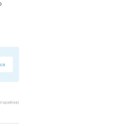
р
ся
тарий(ев)