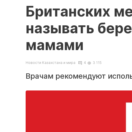
Британских ме
называть бер
мамами
Новости Казахстана и мира
4
3 115
Врачам рекомендуют исполь