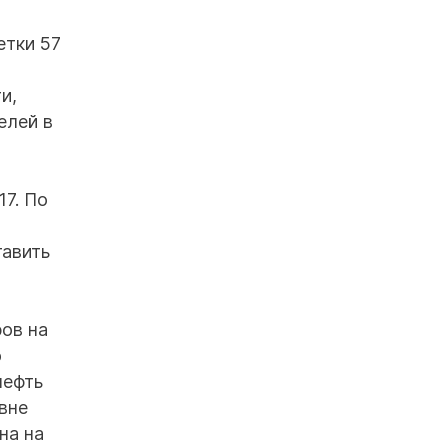
етки 57
и,
елей в
17. По
тавить
ров на
о
нефть
вне
на на