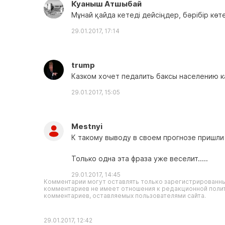
Куаныш Атшыбай
Мұнай қайда кетеді дейсіңдер, бәрібір көт
29.01.2017, 17:14
trump
Казком хочет педалить баксы населению к
29.01.2017, 15:05
Mestnyi
К такому выводу в своем прогнозе пришли
Только одна эта фраза уже веселит.....
29.01.2017, 14:45
Комментарии могут оставлять только зарегистрированны
комментариев не имеет отношения к редакционной полит
комментариев, оставляемых пользователями сайта.
29.01.2017, 12:42