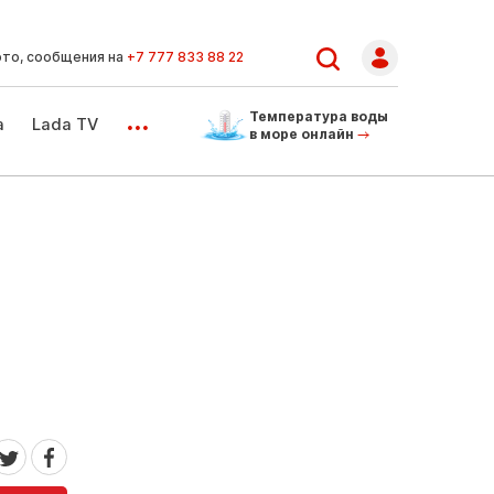
ото, сообщения на
+7 777 833 88 22
...
Температура воды
а
Lada TV
в море онлайн