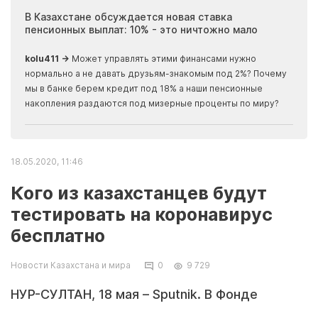
ия
В Казахстане обсуждается новая ставка
Иноп
пенсионных выплат: 10% - это ничтожно мало
журн
скры
kolu411 →
Может управлять этими финансами нужно
Apma
нормально а не давать друзьям-знакомым под 2%? Почему
прогн
мы в банке берем кредит под 18% а наши пенсионные
накопления раздаются под мизерные проценты по миру?
18.05.2020, 11:46
Кого из казахстанцев будут
тестировать на коронавирус
бесплатно
Новости Казахстана и мира
0
9 729
НУР-СУЛТАН, 18 мая – Sputnik. В Фонде
социального медицинского страхования