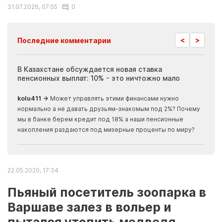
31.07.2026, 07:55
0
<
>
Последние комментарии
ия
В Казахстане обсуждается новая ставка
Иноп
пенсионных выплат: 10% - это ничтожно мало
журн
скры
kolu411 →
Может управлять этими финансами нужно
Apma
нормально а не давать друзьям-знакомым под 2%? Почему
прогн
мы в банке берем кредит под 18% а наши пенсионные
накопления раздаются под мизерные проценты по миру?
22.05.2020, 17:34
Пьяный посетитель зоопарка в
Варшаве залез в вольер и