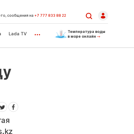
ото, сообщения на
+7 777 833 88 22
...
Температура воды
а
Lada TV
в море онлайн
ду
тая
s.kz