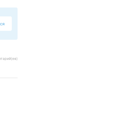
ся
тарий(ев)