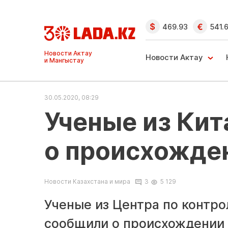
469.93
541.
Ақтау және
Манғыстау
Новости Актау
жаңалықтары
30.05.2020, 08:29
Ученые из Кит
о происхожде
Новости Казахстана и мира
3
5 129
Ученые из Центра по контро
сообщили о происхождении 