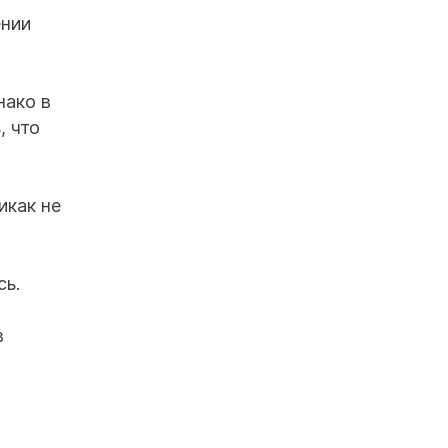
ении
нако в
, что
икак не
сь.
в