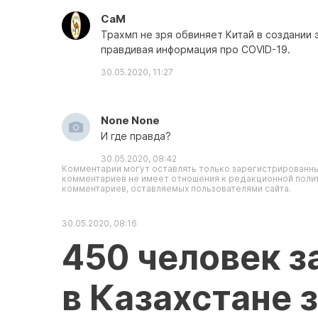
СаМ
Трахмп не зря обвиняет Китай в создании 
правдивая информация про СOVID-19.
30.05.2020, 11:27
None None
И где правда?
30.05.2020, 08:42
Комментарии могут оставлять только зарегистрированны
комментариев не имеет отношения к редакционной полит
комментариев, оставляемых пользователями сайта.
30.05.2020, 08:16
450 человек з
в Казахстане 