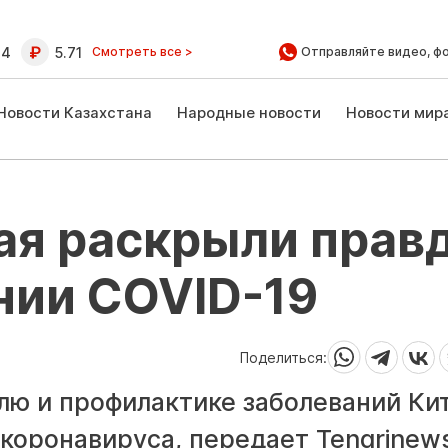
64
5.71
Смотреть все >
Отправляйте видео, ф
Новости Казахстана
Народные новости
Новости мир
ая раскрыли прав
нии COVID-19
Поделиться:
лю и профилактике заболеваний Ки
коронавируса, передает Tengrinew