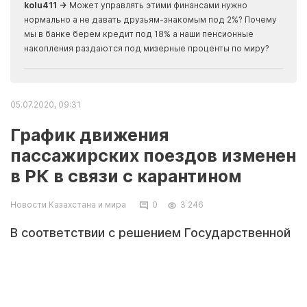
kolu411 →
Может управлять этими финансами нужно
Apma
нормально а не давать друзьям-знакомым под 2%? Почему
прогн
мы в банке берем кредит под 18% а наши пенсионные
накопления раздаются под мизерные проценты по миру?
05.07.2020, 09:31
График движения
пассажирских поездов изменен
в РК в связи с карантином
Новости Казахстана и мира
0
3 246
В соответствии с решением Государственной
комиссии РК по восстановлению
экономического роста и постановлением
Главного государственного санитарного
врача республики с 5 июля сокращена