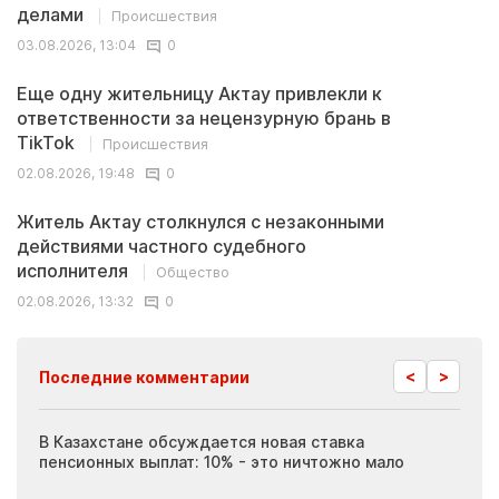
делами
Происшествия
03.08.2026, 13:04
0
Еще одну жительницу Актау привлекли к
ответственности за нецензурную брань в
TikTok
Происшествия
02.08.2026, 19:48
0
Житель Актау столкнулся с незаконными
действиями частного судебного
исполнителя
Общество
02.08.2026, 13:32
0
<
>
Последние комментарии
ия
В Казахстане обсуждается новая ставка
Иноп
пенсионных выплат: 10% - это ничтожно мало
журн
скры