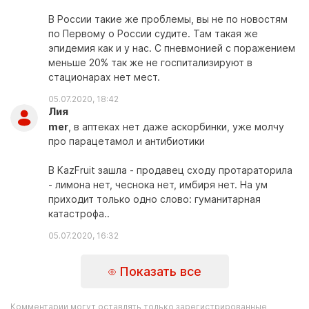
В России такие же проблемы, вы не по новостям
по Первому о России судите. Там такая же
эпидемия как и у нас. С пневмонией с поражением
меньше 20% так же не госпитализируют в
стационарах нет мест.
05.07.2020, 18:42
Лия
mer
, в аптеках нет даже аскорбинки, уже молчу
про парацетамол и антибиотики
В KazFruit зашла - продавец сходу протараторила
- лимона нет, чеснока нет, имбиря нет. На ум
приходит только одно слово: гуманитарная
катастрофа..
05.07.2020, 16:32
Показать все
Комментарии могут оставлять только зарегистрированные