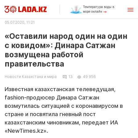
Температура воды в
море онлайн
05.07.2020, 11:21
«Оставили народ один на один
с ковидом»: Динара Сатжан
возмущена работой
правительства
Новости Казахстана и мира
13
49 956
Известная казахстанская телеведущая,
fashion-продюсер Динара Сатжан
возмутилась ситуацией с коронавирусом в
стране и посвятила гневный пост
казахстанским чиновникам, передает ИА
«NewTimes.kz».