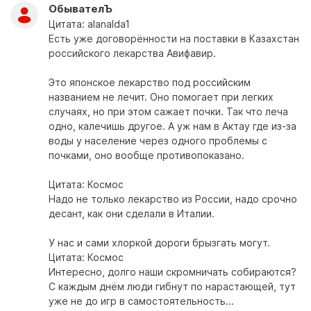
ОбывателЪ
Цитата: alanalda1
Есть уже договорённости на поставки в Казахстан
российского лекарства Авифавир.
Это японское лекарство под российским
названием не лечит. Оно помогает при легких
случаях, но при этом сажает почки. Так что леча
одно, калечишь другое. А уж нам в Актау где из-за
воды у население через одного проблемы с
почками, оно вообще противопоказано.
Цитата: Космос
Надо не только лекарство из России, надо срочно
десант, как они сделали в Италии.
У нас и сами хлоркой дороги брызгать могут.
Цитата: Космос
Интересно, долго наши скромничать собираются?
С каждым днём люди гибнут по нарастающей, тут
уже не до игр в самостоятельность...