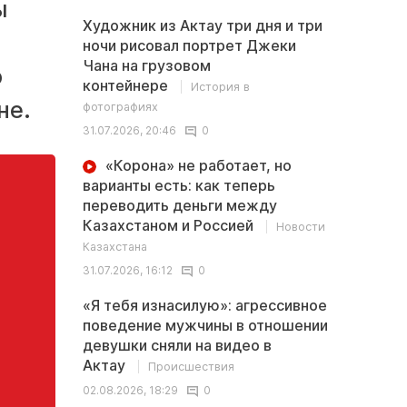
ы
Художник из Актау три дня и три
ночи рисовал портрет Джеки
Чана на грузовом
ю
контейнере
История в
не.
фотографиях
31.07.2026, 20:46
0
«Корона» не работает, но
варианты есть: как теперь
переводить деньги между
Казахстаном и Россией
Новости
Казахстана
31.07.2026, 16:12
0
«Я тебя изнасилую»: агрессивное
поведение мужчины в отношении
девушки сняли на видео в
Актау
Происшествия
02.08.2026, 18:29
0