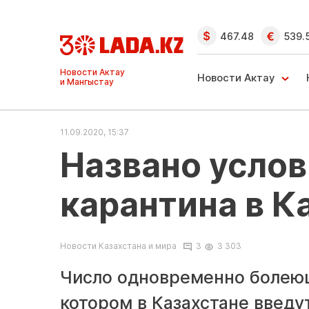
467.48
539.
Ақтау және
Манғыстау
Новости Актау
жаңалықтары
11.09.2020, 15:37
Названо услов
карантина в К
Новости Казахстана и мира
3
3 303
Число одновременно болеющ
котором в Казахстане введу