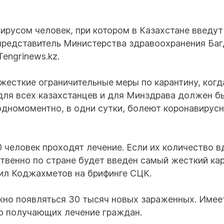
русом человек, при котором в Казахстане введут
представитель Министерства здравоохранения Баг
engrinews.kz.
жесткие ограничительные меры по карантину, когд
 для всех казахстанцев и для Минздрава должен б
одномоментно, в одни сутки, болеют коронавирус
 человек проходят лечение. Если их количество в
ственно по стране будет введен самый жесткий кар
щил Коджахметов на брифинге СЦК.
лжно появляться 30 тысяч новых зараженных. Имее
о получающих лечение граждан.