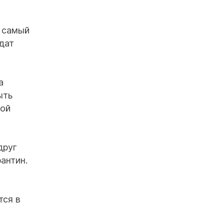
 самый
дат
а
ыть
ной
друг
антин.
тся в