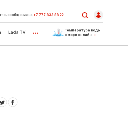
ото, сообщения на
+7 777 833 88 22
...
Температура воды
а
Lada TV
в море онлайн