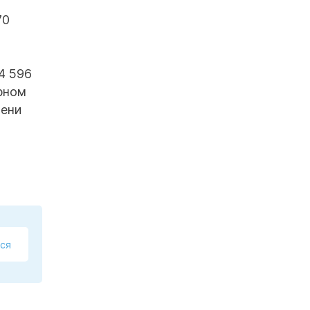
70
4 596
орном
пени
ся