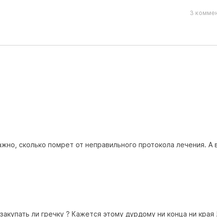
3 коммен
ажно, сколько помрет от неправильного протокола лечения. А 
закупать ли гречку ? Кажется этому дурдому ни конца ни края 