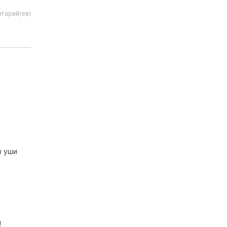
тарий(ев)
в уши
!