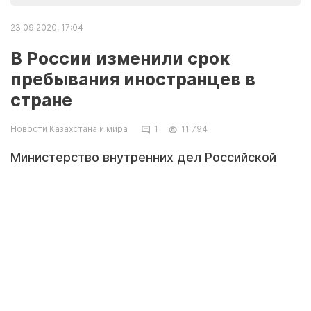
23.09.2020, 17:04
В России изменили срок
пребывания иностранцев в
стране
Новости Казахстана и мира
1
11 794
Министерство внутренних дел Российской
Федерации специальной памяткой изменило
сроки пребывания иностранных граждан и
лиц без гражданства на территории страны.
Данный документ размещен на сайте
ведомства.