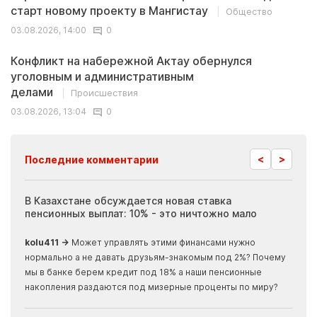
старт новому проекту в Мангистау
Общество
03.08.2026, 14:00
0
Конфликт на набережной Актау обернулся
уголовным и административным
делами
Происшествия
03.08.2026, 13:04
0
<
>
Последние комментарии
ия
В Казахстане обсуждается новая ставка
Иноп
пенсионных выплат: 10% - это ничтожно мало
журн
скры
kolu411 →
Может управлять этими финансами нужно
Apma
нормально а не давать друзьям-знакомым под 2%? Почему
прогн
мы в банке берем кредит под 18% а наши пенсионные
накопления раздаются под мизерные проценты по миру?