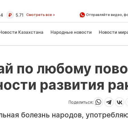
64
5.71
Смотреть все >
Отправляйте видео, ф
Новости Казахстана
Народные новости
Новости мир
ай по любому пов
сности развития ра
Поделиться:
альная болезнь народов, употребл