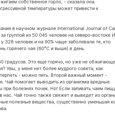
бжигаем собственное горло, - сказала она.
агрессивной температуры может привести к
ия в научном журнале International Journal of Ca
за группой из 50 045 человек на северо-востоке И
у 328 человек и на 90% чаще заболевали те, кто
ь горячего чая (60°C и выше) в день. ⠀
0 градусов. Это еще горячо, но уже не обжигающе
? Увы, у меня нет более мудрого совета, как
терпеть - можно пить. Второй важный момент -
. Чай помогает выводить из организма вредные
 при болезнях почек. Но! Если запивать чаем пищу
 нас. Чай точно также свяжет и выведет из орган
енные полезные вещества, существенно уменьшая к
ова.