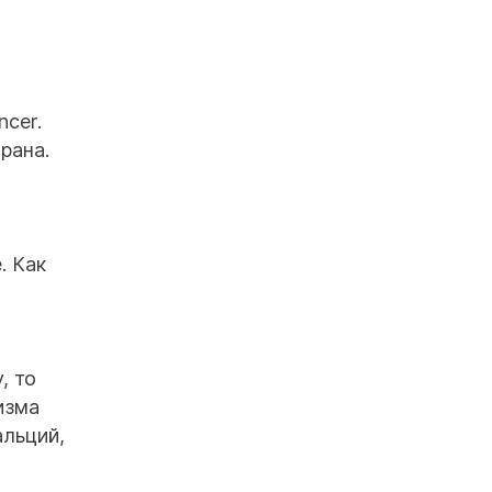
ncer.
рана.
. Как
, то
изма
альций,