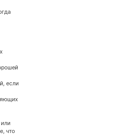
огда
х
хорошей
й, если
бляющих
 или
е, что