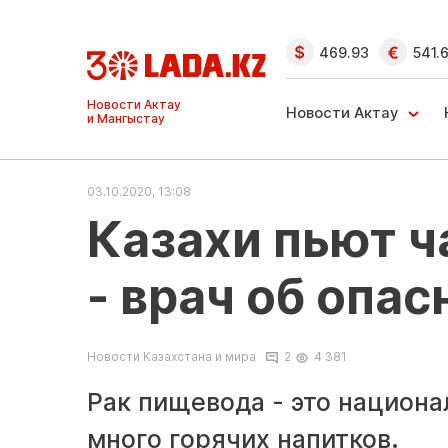
469.93
541.
Ақтау және
Манғыстау
Новости Актау
жаңалықтары
03.10.2020, 13:08
Казахи пьют ч
- врач об опа
Новости Казахстана и мира
2
4 381
Рак пищевода - это национ
много горячих напитков.