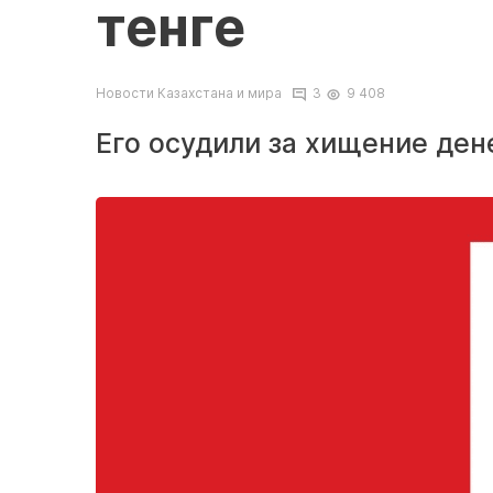
тенге
Новости Казахстана и мира
3
9 408
Его осудили за хищение ден