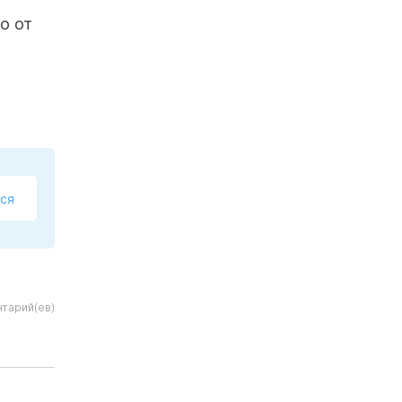
о от
ся
тарий(ев)