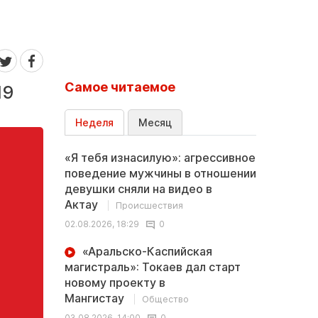
Самое читаемое
19
Неделя
Месяц
«Я тебя изнасилую»: агрессивное
поведение мужчины в отношении
девушки сняли на видео в
Актау
Происшествия
02.08.2026, 18:29
0
«Аральско-Каспийская
магистраль»: Токаев дал старт
новому проекту в
Мангистау
Общество
03.08.2026, 14:00
0