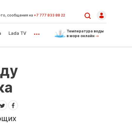
ото, сообщения на
+7 777 833 88 22
...
Температура воды
а
Lada TV
в море онлайн
оду
ка
яющих