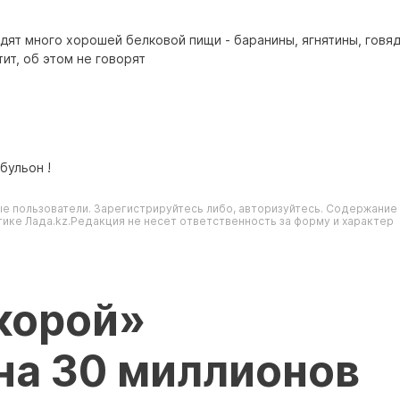
едят много хорошей белковой пищи - баранины, ягнятины, говяд
ит, об этом не говорят
бульон !
е пользователи. Зарегистрируйтесь либо, авторизуйтесь. Содержание
ике Лада.kz.Редакция не несет ответственность за форму и характер
корой»
на 30 миллионов