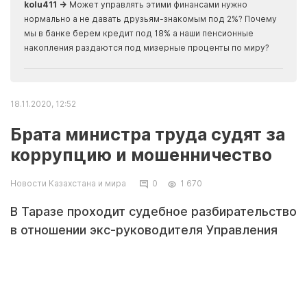
kolu411 →
Может управлять этими финансами нужно
Apma
нормально а не давать друзьям-знакомым под 2%? Почему
прогн
мы в банке берем кредит под 18% а наши пенсионные
накопления раздаются под мизерные проценты по миру?
18.11.2020, 12:52
Брата министра труда судят за
коррупцию и мошенничество
Новости Казахстана и мира
0
1 670
В Таразе проходит судебное разбирательство
в отношении экс-руководителя Управления
координации занятости и социальных
программ Жамбылской области Тимуржана
Нурымбетова. По каким статьям его судят,
узнал корреспондент Tengrinews.kz.