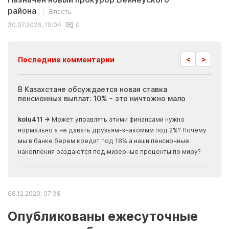
района
Власть
30.07.2026, 19:04
0
<
>
Последние комментарии
ия
В Казахстане обсуждается новая ставка
Иноп
пенсионных выплат: 10% - это ничтожно мало
журн
скры
kolu411 →
Может управлять этими финансами нужно
Apma
нормально а не давать друзьям-знакомым под 2%? Почему
прогн
мы в банке берем кредит под 18% а наши пенсионные
накопления раздаются под мизерные проценты по миру?
08.12.2020, 07:38
Опубликованы ежесуточные