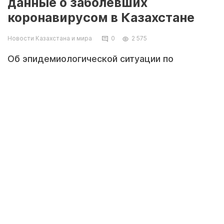
данные о заболевших
коронавирусом в Казахстане
Новости Казахстана и мира
0
2 575
Об эпидемиологической ситуации по
коронавирусу с положительным результатом
ПЦР-теста на 7 декабря 2020 года в
Казахстане, сообщает zakon.kz.