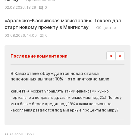
02.08.2026, 18:29
0
«Аральско-Каспийская магистраль»: Токаев дал
старт новому проекту в Мангистау
Общество
03.08.2026, 14:00
0
<
>
Последние комментарии
ия
В Казахстане обсуждается новая ставка
Иноп
пенсионных выплат: 10% - это ничтожно мало
журн
скры
kolu411 →
Может управлять этими финансами нужно
Apma
нормально а не давать друзьям-знакомым под 2%? Почему
прогн
мы в банке берем кредит под 18% а наши пенсионные
накопления раздаются под мизерные проценты по миру?
16.12.2020, 15:31