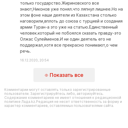
только государство.Жириновского все
знают,Никонов уже понял.что ляпнул лишнее.Но на
этом фоне наши деятели из Казахстана столько
наговорили,вплоть до союза с турцией и создания
армии Туран-а это уже на статью.Единственный
человек.который не побоялся сказать правду-это
Олжас Сулейменов.И ни один деятель его не
поддержал,хотя все прекрасно понимают,о чем
речь.
16.12.2020, 20:54
Показать все
Комментарии могут оставлять только зарегистрированные
пользователи. Зарегистрируйтесь либо, авторизуйтесь.
Содержание комментариев не имеет отношения к редакционной
политике Лада.kz.Редакция не несет ответственность за форму и
характер комментариев, оставляемых пользователями сайта.