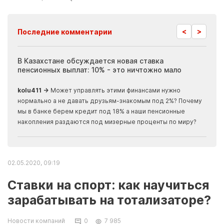
<
>
Последние комментарии
ия
В Казахстане обсуждается новая ставка
Иноп
пенсионных выплат: 10% - это ничтожно мало
журн
скры
kolu411 →
Может управлять этими финансами нужно
Apma
нормально а не давать друзьям-знакомым под 2%? Почему
прогн
мы в банке берем кредит под 18% а наши пенсионные
накопления раздаются под мизерные проценты по миру?
02.05.2020, 09:19
Ставки на спорт: как научиться
зарабатывать на тотализаторе?
Новости компаний
0
7 985