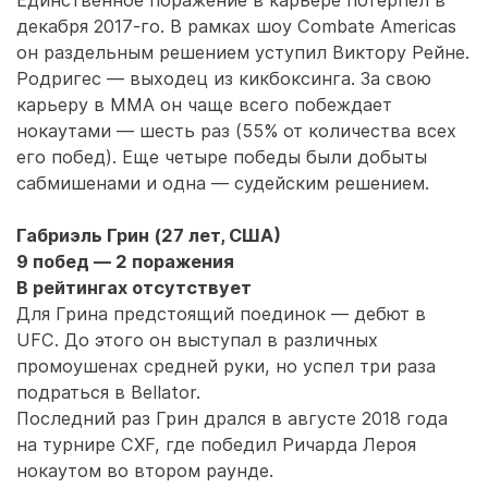
Единственное поражение в карьере потерпел в
декабря 2017-го. В рамках шоу Combate Americas
он раздельным решением уступил Виктору Рейне.
Родригес — выходец из кикбоксинга. За свою
карьеру в ММА он чаще всего побеждает
нокаутами — шесть раз (55% от количества всех
его побед). Еще четыре победы были добыты
сабмишенами и одна — судейским решением.
Габриэль Грин (27 лет, США)
9 побед — 2 поражения
В рейтингах отсутствует
Для Грина предстоящий поединок — дебют в
UFC. До этого он выступал в различных
промоушенах средней руки, но успел три раза
подраться в Bellator.
Последний раз Грин дрался в августе 2018 года
на турнире CXF, где победил Ричарда Лероя
нокаутом во втором раунде.