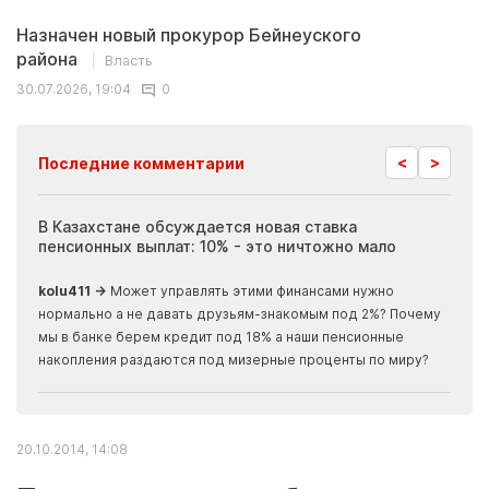
Назначен новый прокурор Бейнеуского
района
Власть
30.07.2026, 19:04
0
<
>
Последние комментарии
ия
В Казахстане обсуждается новая ставка
Иноп
пенсионных выплат: 10% - это ничтожно мало
журн
скры
kolu411 →
Может управлять этими финансами нужно
Apma
нормально а не давать друзьям-знакомым под 2%? Почему
прогн
мы в банке берем кредит под 18% а наши пенсионные
накопления раздаются под мизерные проценты по миру?
20.10.2014, 14:08