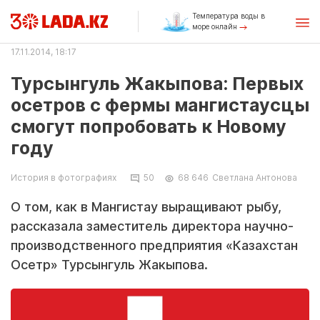
Температура воды в
море онлайн
17.11.2014, 18:17
Турсынгуль Жакыпова: Первых
осетров с фермы мангистаусцы
смогут попробовать к Новому
году
История в фотографиях
50
68 646
Светлана Антонова
О том, как в Мангистау выращивают рыбу,
рассказала заместитель директора научно-
производственного предприятия «Казахстан
Осетр» Турсынгуль Жакыпова.