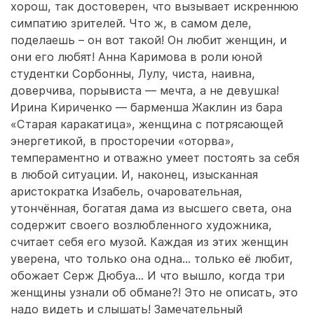
хорош, так достоверен, что вызывает искреннюю
симпатию зрителей. Что ж, в самом деле,
поделаешь – он вот такой! Он любит женщин, и
они его любят! Анна Каримова в роли юной
студентки Сорбонны, Лулу, чиста, наивна,
доверчива, порывиста — мечта, а не девушка!
Ирина Кириченко — барменша Жаклин из бара
«Старая каракатица», женщина с потрясающей
энергетикой, в просторечии «оторва»,
темпераментно и отважно умеет постоять за себя
в любой ситуации. И, наконец, изысканная
аристократка Изабель, очаровательная,
утончённая, богатая дама из высшего света, она
содержит своего возлюбленного художника,
считает себя его музой. Каждая из этих женщин
уверена, что только она одна… только её любит,
обожает Серж Дюбуа… И что вышло, когда три
женщины узнали об обмане?! Это не описать, это
надо видеть и слышать! Замечательный