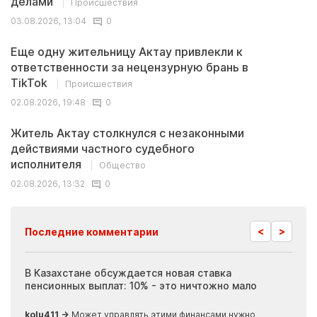
делами
Происшествия
03.08.2026, 13:04
0
Еще одну жительницу Актау привлекли к
ответственности за нецензурную брань в
TikTok
Происшествия
02.08.2026, 19:48
0
Житель Актау столкнулся с незаконными
действиями частного судебного
исполнителя
Общество
02.08.2026, 13:32
0
<
>
Последние комментарии
ия
В Казахстане обсуждается новая ставка
Иноп
пенсионных выплат: 10% - это ничтожно мало
журн
скры
kolu411 →
Может управлять этими финансами нужно