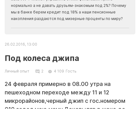
Apma
нормально а не давать друзьям-знакомым под 2%? Почему
прогн
мы в банке берем кредит под 18% а наши пенсионные
накопления раздаются под мизерные проценты по миру?
26.02.2016, 13:00
Под колеса джипа
Личный опыт
2
4 109
Гость
24 февраля примерно в 08.00 утра на
пешеходном переходе между 11 и 12
микрорайонов,черный джип с гос.номером
010 задел мою маму.Доковыляв в шоке до
дома и рассказала мне,я позвонила в
ДВД.Через полчаса прибыли полицейские,
допросили взяли заявление и вызвали скорую