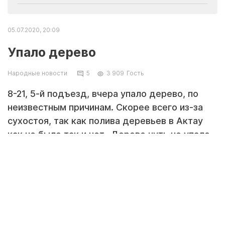
05.07.2020, 20:09
Упало дерево
Народные новости
5
3 909
Гость
8-21, 5-й подъезд, вчера упало дерево, по
неизвестным причинам. Скорее всего из-за
сухостоя, так как полива деревьев в Актау
как не было так и нет.. Дерево чуть не упало
на ребёнка!
Второй день жители подъезда не могут
нормально выйти на улицу. Прошу
опубликовать. Пусть городские власти
примут меры по уборке дерева.