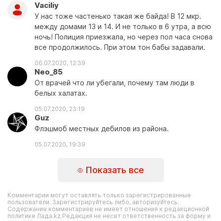
Vaciliy
У нас тоже частенько такая же байда! В 12 мкр.
между домами 13 и 14. И не только в 6 утра, а всю
ночь! Полиция приезжала, но через пол часа снова
все продолжилось. При этом тон бабы задавали.
06.07.2020, 12:39
Neo_85
От врачей что ли убегали, почему там люди в
белых халатах.
05.07.2020, 23:19
Guz
Флэшмоб местных дебилов из района.
05.07.2020, 19:39
Показать все
Комментарии могут оставлять только зарегистрированные
пользователи. Зарегистрируйтесь либо, авторизуйтесь.
Содержание комментариев не имеет отношения к редакционной
политике Лада.kz.Редакция не несет ответственность за форму и