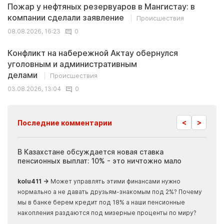
Пожар у нефтяных резервуаров в Мангистау: в
компании сделали заявление
Происшествия
08.08.2026, 16:23
0
Конфликт на набережной Актау обернулся
уголовным и административным
делами
Происшествия
03.08.2026, 13:04
0
<
>
Последние комментарии
ия
В Казахстане обсуждается новая ставка
Иноп
пенсионных выплат: 10% - это ничтожно мало
журн
скры
kolu411 →
Может управлять этими финансами нужно
Apma
нормально а не давать друзьям-знакомым под 2%? Почему
прогн
мы в банке берем кредит под 18% а наши пенсионные
накопления раздаются под мизерные проценты по миру?