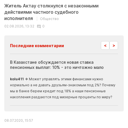
Житель Актау столкнулся с незаконными
действиями частного судебного
исполнителя
Общество
02.08.2026, 13:32
0
<
>
Последние комментарии
ия
В Казахстане обсуждается новая ставка
Иноп
пенсионных выплат: 10% - это ничтожно мало
журн
скры
kolu411 →
Может управлять этими финансами нужно
Apma
нормально а не давать друзьям-знакомым под 2%? Почему
прогн
мы в банке берем кредит под 18% а наши пенсионные
накопления раздаются под мизерные проценты по миру?
08.07.2020, 15:57