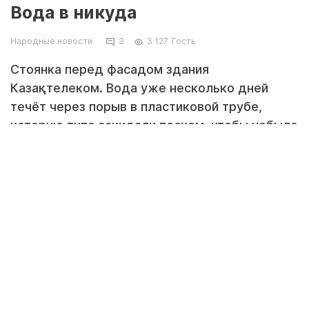
Вода в никуда
Народные новости
3
3 127
Гость
Стоянка перед фасадом здания
Казақтелеком. Вода уже несколько дней
течёт через порыв в пластиковой трубе,
которую тупо закидали песком, чтобы небыло
видно фантанчика.