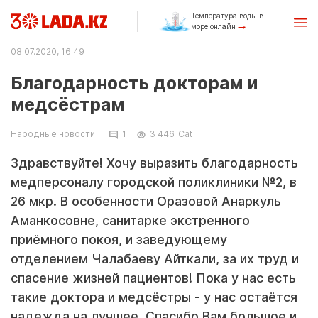
Температура воды в
море онлайн
08.07.2020, 16:49
Благодарность докторам и
медсёстрам
Народные новости
1
3 446
Саt
Здравствуйте! Хочу выразить благодарность
медперсоналу городской поликлиники №2, в
26 мкр. В особенности Оразовой Анаркуль
Аманкосовне, санитарке экстренного
приёмного покоя, и заведующему
отделением Чалабаеву Айткали, за их труд и
спасение жизней пациентов! Пока у нас есть
такие доктора и медсёстры - у нас остаётся
надежда на лучшее. Спасибо Вам большое и