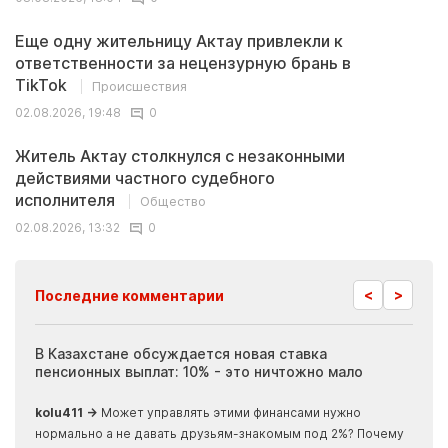
Еще одну жительницу Актау привлекли к
ответственности за нецензурную брань в
TikTok
Происшествия
02.08.2026, 19:48
0
Житель Актау столкнулся с незаконными
действиями частного судебного
исполнителя
Общество
02.08.2026, 13:32
0
<
>
Последние комментарии
ия
В Казахстане обсуждается новая ставка
Иноп
пенсионных выплат: 10% - это ничтожно мало
журн
скры
kolu411 →
Может управлять этими финансами нужно
Apma
нормально а не давать друзьям-знакомым под 2%? Почему