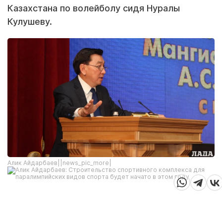
Казахстана по волейболу сидя Нуралы
Кулушеву.
Алик Айдарбаев||news_pic_more|