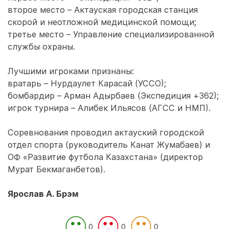
второе место – Актауская городская станция
скорой и неотложной медицинской помощи;
третье место – Управление специализированной
службы охраны.
Лучшими игроками признаны:
вратарь – Нурдаулет Карасай (УССО);
бомбардир – Арман Адырбаев (Экспедиция +362);
игрок турнира – Алибек Ильясов (АГСС и НМП).
Соревнования проводил актауский городской
отдел спорта (руководитель Канат Жумабаев) и
ОФ «Развитие футбола Казахстана» (директор
Мурат Бекмаганбетов).
Ярослав А. Брэм
0
0
0