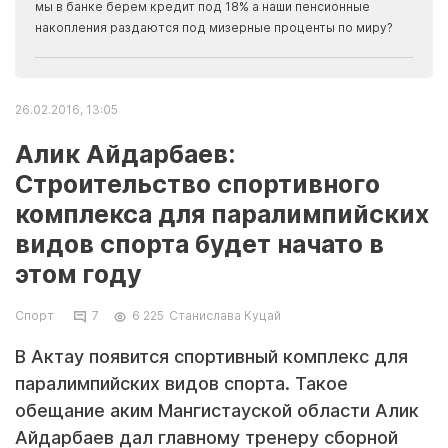
прогн
мы в банке берем кредит под 18% а наши пенсионные
накопления раздаются под мизерные проценты по миру?
26.02.2016, 13:05
Алик Айдарбаев:
Строительство спортивного
комплекса для паралимпийских
видов спорта будет начато в
этом году
Спорт
7
6 225
Станислава Куцай
В Актау появится спортивный комплекс для
паралимпийских видов спорта. Такое
обещание аким Мангистауской области Алик
Айдарбаев дал главному тренеру сборной