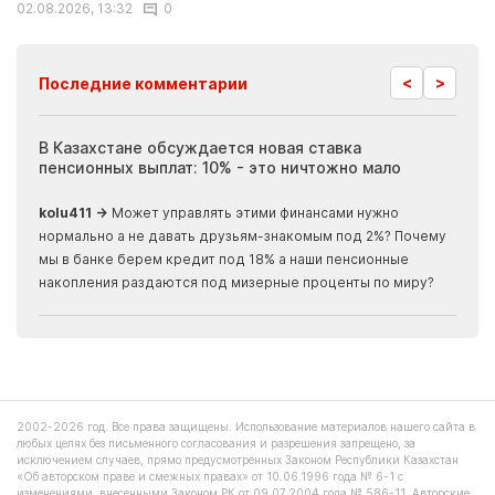
02.08.2026, 13:32
0
<
>
Последние комментарии
ия
В Казахстане обсуждается новая ставка
Иноп
пенсионных выплат: 10% - это ничтожно мало
журн
скры
kolu411 →
Может управлять этими финансами нужно
Apma
нормально а не давать друзьям-знакомым под 2%? Почему
прогн
мы в банке берем кредит под 18% а наши пенсионные
накопления раздаются под мизерные проценты по миру?
2002-2026 год. Все права защищены. Использование материалов нашего сайта в
любых целях без письменного согласования и разрешения запрещено, за
исключением случаев, прямо предусмотренных Законом Республики Казахстан
«Об авторском праве и смежных правах» от 10.06.1996 года № 6-1 с
изменениями, внесенными Законом РК от 09.07.2004 года № 586-11. Авторские