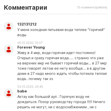
Комментарии
10 комментарий(ев)
132131212
У меня холодная питьевая вода теплее "горячей"
воды
05.10.2020, 10:37
Forever Young
Живу в 4 мкр, вода горячая идет постоянно!
Открыл и сразу горячая вода..... странно что уже
на верхних мкр не бывает горячей воды... в 27 мкр
тоже говорят летом ее нету вообще... а в другом
доме в 27 надо много ждать чтобы потекла теплая
вода.. почему так хз
03.10.2020, 20:45
babe
Актау как большой аул . Горячую воду не
дождаться. Позор руководству города !!!!! Ничего
решить не могут, ни с водоснабжением , ни с