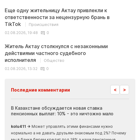
Еще одну жительницу Актау привлекли к
ответственности за нецензурную брань в
TikTok
Происшествия
02.08.2026, 19:48
0
Житель Актау столкнулся с незаконными
действиями частного судебного
исполнителя
Общество
02.08.2026, 13:32
0
<
>
Последние комментарии
ия
В Казахстане обсуждается новая ставка
Иноп
пенсионных выплат: 10% - это ничтожно мало
журн
скры
kolu411 →
Может управлять этими финансами нужно
Apma
нормально а не давать друзьям-знакомым под 2%? Почему
прогн
мы в банке берем кредит под 18% а наши пенсионные