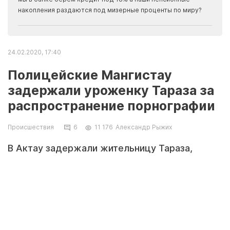
накопления раздаются под мизерные проценты по миру?
24.02.2020, 17:40
Полицейские Мангистау
задержали уроженку Тараза за
распространение порнографии
Происшествия
6
11 176
Александр Рыжих
В Актау задержали жительницу Тараза,
которая размещала в социальной сети свои
интимные фотографии для рекламирования
себя. Об этом сообщили в пресс-службе
департамента полиции Мангистауской
области.