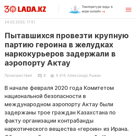
Температура воды в
море онлайн
24.02.2020, 17:51
Пытавшихся провезти крупную
партию героина в желудках
наркокурьеров задержали в
аэропорту Актау
Происшествия
8
9 416
Александр Рыжих
В начале февраля 2020 года Комитетом
национальной безопасности в
международном аэропорту Актау были
задержаны трое граждан Казахстана по
факту организации контрабанды
наркотического вещества «героин» из Ирана.