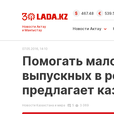
467.48
539.
Ақтау және
Манғыстау
Новости Актау
жаңалықтары
07.05.2016, 14:10
Помогать мал
выпускных в 
предлагает ка
Новости Казахстана и мира
5
3 069