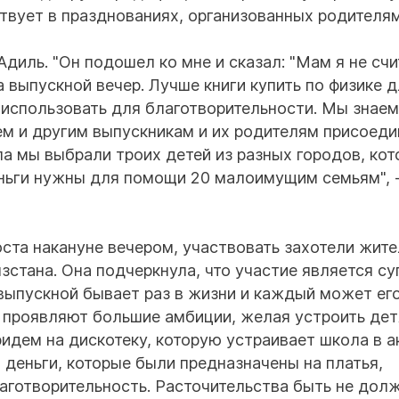
ствует в празднованиях, организованных родителям
диль. "Он подошел ко мне и сказал: "Мам я не сч
 выпускной вечер. Лучше книги купить по физике д
 использовать для благотворительности. Мы знаем
аем и другим выпускникам и их родителям присоеди
ла мы выбрали троих детей из разных городов, ко
ньги нужны для помощи 20 малоимущим семьям", 
оста накануне вечером, участвовать захотели жите
зстана. Она подчеркнула, что участие является су
 выпускной бывает раз в жизни и каждый может ег
ли проявляют большие амбиции, желая устроить де
ридем на дискотеку, которую устраивает школа в 
и деньги, которые были предназначены на платья,
аготворительность. Расточительства быть не долж