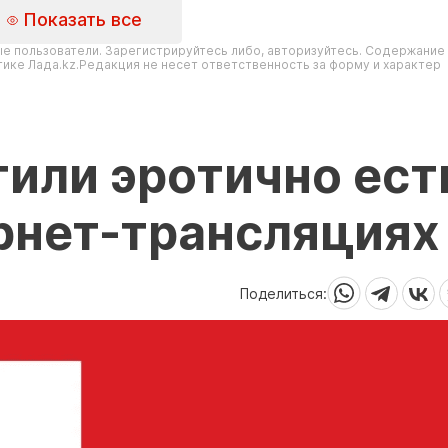
Показать все
е пользователи. Зарегистрируйтесь либо, авторизуйтесь. Содержание
ике Лада.kz.Редакция не несет ответственность за форму и характер
тили эротично ест
рнет-трансляциях
Поделиться: