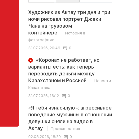
Художник из Актау три дня и три
ночи рисовал портрет Джеки
Чана на грузовом
контейнере
История в
фотографиях
31.07.2026, 20:46
0
«Корона» не работает, но
варианты есть: как теперь
переводить деньги между
Казахстаном и Россией
Новости
Казахстана
31.07.2026, 16:12
0
«Я тебя изнасилую»: агрессивное
поведение мужчины в отношении
девушки сняли на видео в
Актау
Происшествия
02.08.2026, 18:29
0