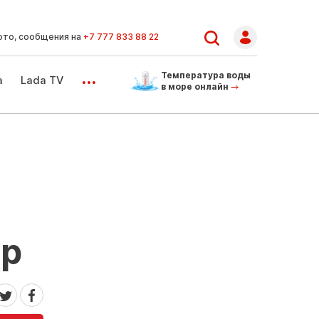
ото, сообщения на
+7 777 833 88 22
...
Температура воды
а
Lada TV
в море онлайн
ер