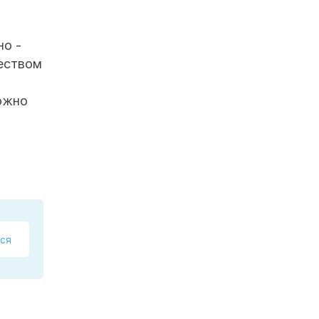
но -
еством
можно
ся