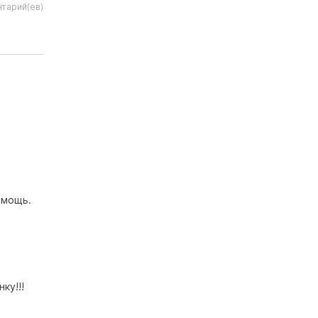
тарий(ев)
омощь.
ку!!!