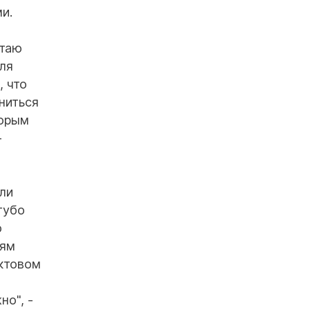
и.
итаю
ля
, что
ниться
торым
-
ли
губо
о
тям
актовом
но", -