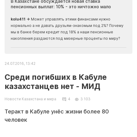
ия
В Казахстане обсуждается новая ставка
Иноп
пенсионных выплат: 10% - это ничтожно мало
журн
скры
kolu411 →
Может управлять этими финансами нужно
Apma
нормально а не давать друзьям-знакомым под 2%? Почему
прогн
мы в банке берем кредит под 18% а наши пенсионные
накопления раздаются под мизерные проценты по миру?
24.07.2016, 13:42
Среди погибших в Кабуле
казахстанцев нет - МИД
Новости Казахстана и мира
4
3 103
Теракт в Кабуле унёс жизни более 80
человек