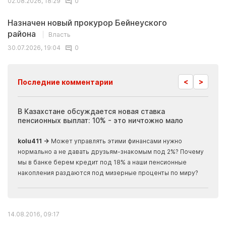
02.08.2026, 18:29
0
Назначен новый прокурор Бейнеуского
района
Власть
30.07.2026, 19:04
0
<
>
Последние комментарии
ия
В Казахстане обсуждается новая ставка
Иноп
пенсионных выплат: 10% - это ничтожно мало
журн
скры
kolu411 →
Может управлять этими финансами нужно
Apma
нормально а не давать друзьям-знакомым под 2%? Почему
прогн
мы в банке берем кредит под 18% а наши пенсионные
накопления раздаются под мизерные проценты по миру?
14.08.2016, 09:17