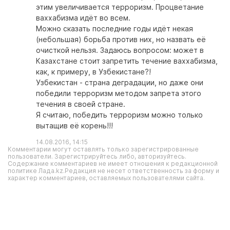
этим увеличивается терроризм. Процветание
ваххабизма идёт во всем.
Можно сказать последние годы идёт некая
(небольшая) борьба против них, но назвать её
очисткой нельзя. Задаюсь вопросом: может в
Казахстане стоит запретить течение ваххабизма,
как, к примеру, в Узбекистане?!
Узбекистан - страна деградации, но даже они
победили терроризм методом запрета этого
течения в своей стране.
Я считаю, победить терроризм можно только
вытащив её корень!!!
14.08.2016, 14:15
Комментарии могут оставлять только зарегистрированные
пользователи. Зарегистрируйтесь либо, авторизуйтесь.
Содержание комментариев не имеет отношения к редакционной
политике Лада.kz.Редакция не несет ответственность за форму и
характер комментариев, оставляемых пользователями сайта.