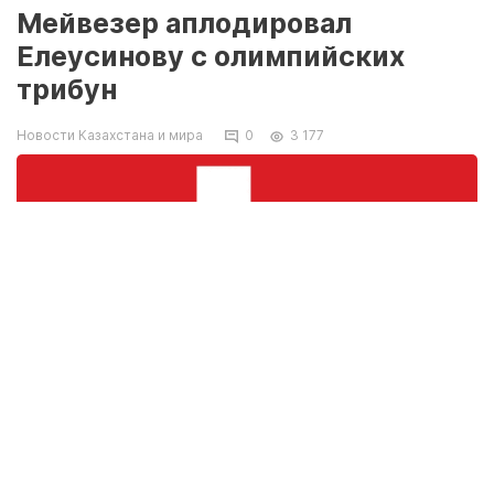
Мейвезер аплодировал
Елеусинову с олимпийских
трибун
Новости Казахстана и мира
0
3 177