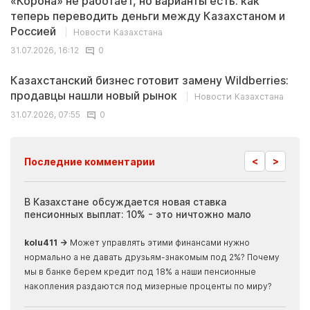
«Корона» не работает, но варианты есть: как
теперь переводить деньги между Казахстаном и
Россией
Новости Казахстана
31.07.2026, 16:12
0
Казахстанский бизнес готовит замену Wildberries:
продавцы нашли новый рынок
Новости Казахстана
31.07.2026, 07:55
0
<
>
Последние комментарии
ия
В Казахстане обсуждается новая ставка
Иноп
пенсионных выплат: 10% - это ничтожно мало
журн
скры
kolu411 →
Может управлять этими финансами нужно
Apma
нормально а не давать друзьям-знакомым под 2%? Почему
прогн
мы в банке берем кредит под 18% а наши пенсионные
накопления раздаются под мизерные проценты по миру?