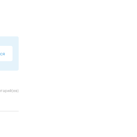
ся
тарий(ев)