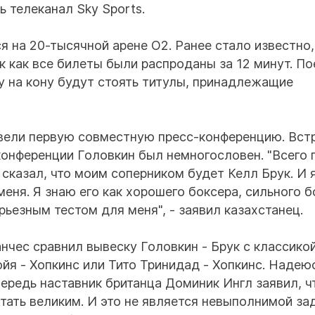
ь телеканал Sky Sports.
я на 20-тысячной арене O2. Ранее стало известно,
к как все билеты были распроданы за 12 минут. П
у на кону будут стоять титулы, принадлежащие
овели первую совместную пресс-конференцию. Вст
конференции Головкин был немногословен. "Всего 
сказал, что моим соперником будет Келл Брук. И 
меня. Я знаю его как хорошего боксера, сильного б
рьезным тестом для меня", - заявил казахстанец.
нчес сравнил вывеску Головкин - Брук с классико
ойя - Хопкинс или Тито Тринидад - Хопкинс. Надею
чередь наставник британца Доминик Ингл заявил, ч
стать великим. И это не является невыполнимой за