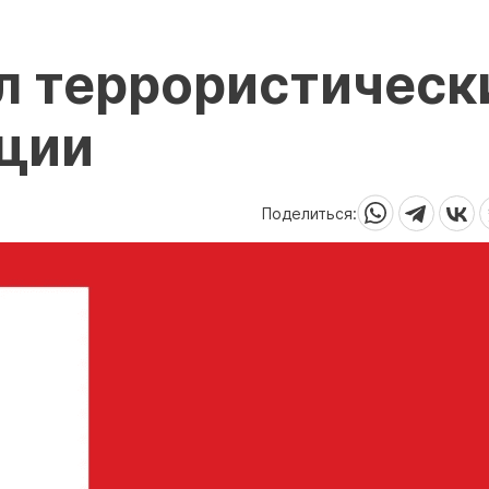
л террористическ
рции
Поделиться: