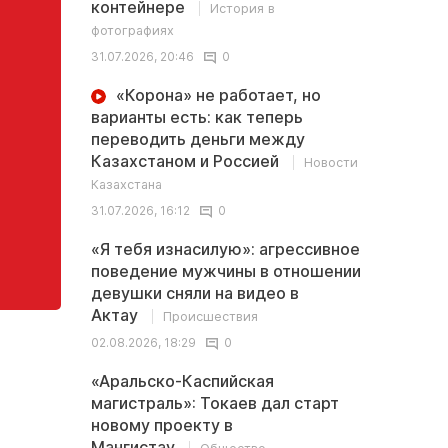
контейнере
История в
фотографиях
31.07.2026, 20:46
0
«Корона» не работает, но
варианты есть: как теперь
переводить деньги между
Казахстаном и Россией
Новости
Казахстана
31.07.2026, 16:12
0
«Я тебя изнасилую»: агрессивное
поведение мужчины в отношении
девушки сняли на видео в
Актау
Происшествия
02.08.2026, 18:29
0
«Аральско-Каспийская
магистраль»: Токаев дал старт
новому проекту в
Мангистау