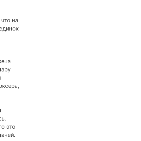
 что на
оединок
реча
пару
я
оксера,
й
сь,
то это
дачей.