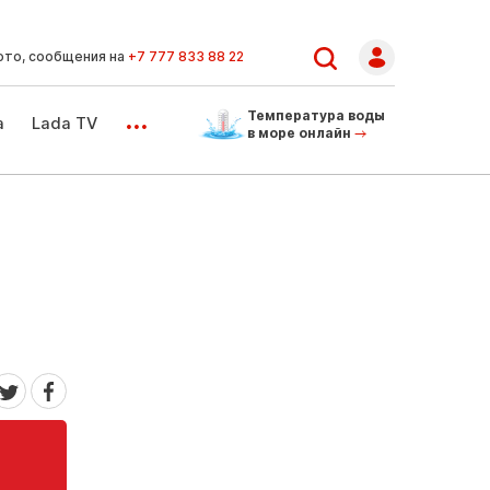
ото, сообщения на
+7 777 833 88 22
...
Температура воды
а
Lada TV
в море онлайн