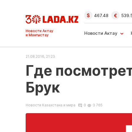
467.48
539.
Ақтау және
Манғыстау
Новости Актау
жаңалықтары
21.08.2016, 21:23
Где посмотрет
Брук
Новости Казахстана и мира
0
3 765