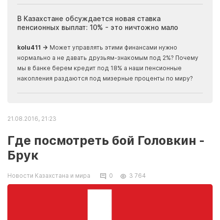
ия
В Казахстане обсуждается новая ставка
Иноп
пенсионных выплат: 10% - это ничтожно мало
журн
скры
kolu411 →
Может управлять этими финансами нужно
Apma
нормально а не давать друзьям-знакомым под 2%? Почему
прогн
мы в банке берем кредит под 18% а наши пенсионные
накопления раздаются под мизерные проценты по миру?
21.08.2016, 21:23
Где посмотреть бой Головкин -
Брук
Новости Казахстана и мира
0
3 764