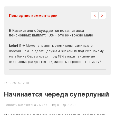
<
>
Последние комментарии
ия
В Казахстане обсуждается новая ставка
Иноп
пенсионных выплат: 10% - это ничтожно мало
журн
скры
kolu411 →
Может управлять этими финансами нужно
Apma
нормально а не давать друзьям-знакомым под 2%? Почему
прогн
мы в банке берем кредит под 18% а наши пенсионные
накопления раздаются под мизерные проценты по миру?
16.10.2016, 12:19
Начинается череда суперлуний
Новости Казахстана и мира
0
3 308