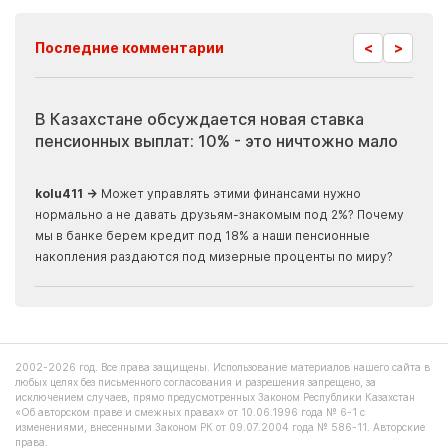
<
>
Последние комментарии
В Казахстане обсуждается новая ставка
Ино
пенсионных выплат: 10% - это ничтожно мало
жур
скр
kolu411 →
Может управлять этими финансами нужно
нормально а не давать друзьям-знакомым под 2%? Почему
Apma
мы в банке берем кредит под 18% а наши пенсионные
прогн
накопления раздаются под мизерные проценты по миру?
2002-2026 год. Все права защищены. Использование материалов нашего сайта в
любых целях без письменного согласования и разрешения запрещено, за
исключением случаев, прямо предусмотренных Законом Республики Казахстан
«Об авторском праве и смежных правах» от 10.06.1996 года № 6-1 с
изменениями, внесенными Законом РК от 09.07.2004 года № 586-11. Авторские
права.