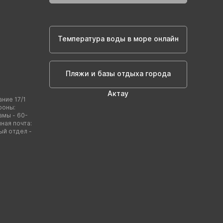
Температура воды в море онлайн
Пляжи и базы отдыха города
Актау
ание 17/1
фоны:
амы - 60-
нная почта:
ый отдел -