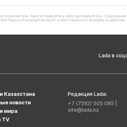
е пользователи. Зарегистрируйтесь либо, авторизуйтесь. Содержание
ике Лада.kz.Редакция не несет ответственность за форму и характер
Lada в соц
и Казахстана
Редакция Lada:
ые новости
+7 (7292) 505 085
|
site@lada.kz
и мира
a TV