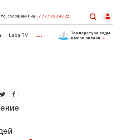
ото, сообщения на
+7 777 833 88 22
...
Температура воды
а
Lada TV
в море онлайн
ление
дей