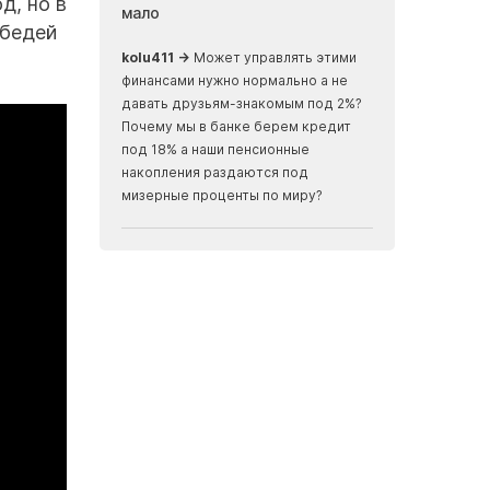
д, но в
мало
земли, скрыва
ебедей
океаном
ализм, ничего не
kolu411 →
Может управлять этими
Apmaxa →
всё ч
финансами нужно нормально а не
места отъезда...
давать друзьям-знакомым под 2%?
мусорные баки...
Почему мы в банке берем кредит
скалах...
под 18% а наши пенсионные
накопления раздаются под
мизерные проценты по миру?