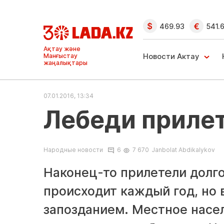
469.93
541.
Ақтау және
Манғыстау
Новости Актау
жаңалықтары
07.01.2016, 13:34
Лебеди приле
Народные новости
6
7 670
Janbolat Abdikalykov
Наконец-то прилетели долго
происходит каждый год, но 
запозданием. Местное насе