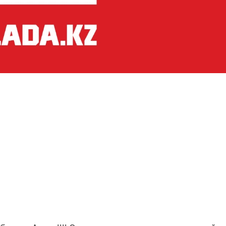
Безработные из
предоставления
крупных предпр