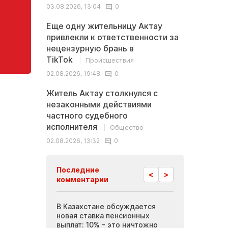
03.08.2026, 13:04
0
Еще одну жительницу Актау
привлекли к ответственности за
нецензурную брань в
TikTok
Происшествия
02.08.2026, 19:48
0
Житель Актау столкнулся с
незаконными действиями
частного судебного
исполнителя
Общество
02.08.2026, 13:32
0
Последние
<
>
комментарии
 Актау требуют
В Казахстане обсуждается
Инопланетные
 вакансий в
новая ставка пенсионных
Мангистау: бр
иятиях
выплат: 10% - это ничтожно
журналисты п