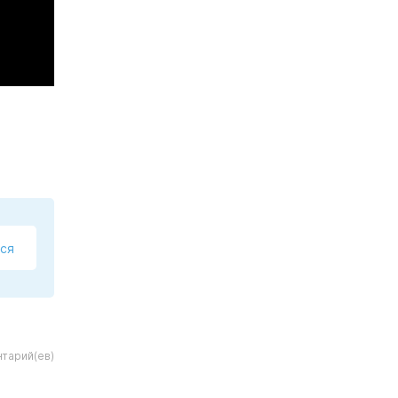
ся
тарий(ев)