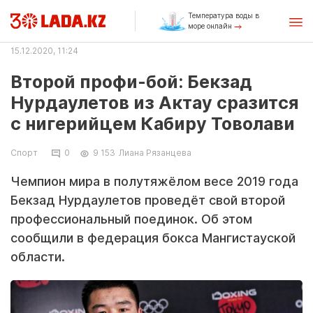
Температура воды в
море онлайн
15.12.2020, 11:24
Второй профи-бой: Бекзад
Нурдаулетов из Актау сразится
с нигерийцем Кабиру Товолави
Спорт
0
9 153
Лиана Рязанцева
Чемпион мира в полутяжёлом весе 2019 года
Бекзад Нурдаулетов проведёт свой второй
профессиональный поединок. Об этом
сообщили в федерация бокса Мангистауской
области.