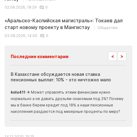
02.08.2026, 18:29
0
«Аральско-Каспийская магистраль»: Токаев дал
старт новому проекту в Мангистау
Общество
03.08.2026, 14:00
0
<
>
Последние комментарии
ия
В Казахстане обсуждается новая ставка
Иноп
пенсионных выплат: 10% - это ничтожно мало
журн
скры
kolu411 →
Может управлять этими финансами нужно
Apma
нормально а не давать друзьям-знакомым под 2%? Почему
прогн
мы в банке берем кредит под 18% а наши пенсионные
накопления раздаются под мизерные проценты по миру?
14.12.2020, 15:15