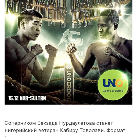
Соперником Бекзада Нурдаулетова станет
нигерийский ветеран Кабиру Товолави. Формат