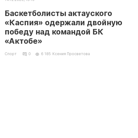
Баскетболисты актауского
«Каспия» одержали двойную
победу над командой БК
«Актобе»
Спорт
0
6 185
Ксения Просветова
Баскетбольный клуб (БК) «Каспий» одержал
победу в двух домашних матчах против
команды БК «Актобе». Игры прошли в рамках
XXIХ-го чемпионата Республики Казахстан по
баскетболу среди мужских команд
Национальной лиги. Об этом сообщили в
пресс-службе БК «Каспий».