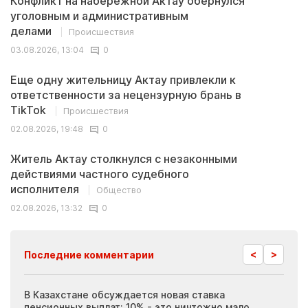
Конфликт на набережной Актау обернулся
уголовным и административным
делами
Происшествия
03.08.2026, 13:04
0
Еще одну жительницу Актау привлекли к
ответственности за нецензурную брань в
TikTok
Происшествия
02.08.2026, 19:48
0
Житель Актау столкнулся с незаконными
действиями частного судебного
исполнителя
Общество
02.08.2026, 13:32
0
<
>
Последние комментарии
ия
В Казахстане обсуждается новая ставка
Иноп
пенсионных выплат: 10% - это ничтожно мало
журн