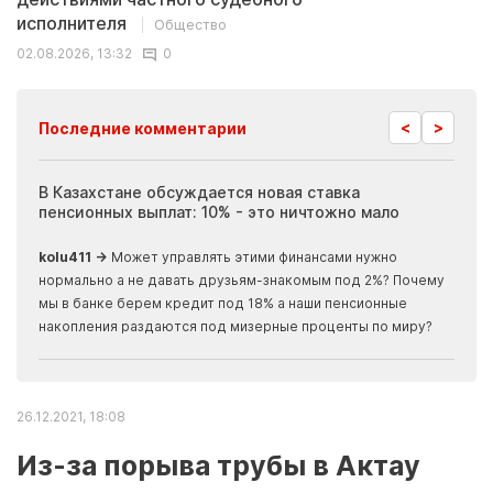
исполнителя
Общество
02.08.2026, 13:32
0
<
>
Последние комментарии
ия
В Казахстане обсуждается новая ставка
Иноп
пенсионных выплат: 10% - это ничтожно мало
журн
скры
kolu411 →
Может управлять этими финансами нужно
Apma
нормально а не давать друзьям-знакомым под 2%? Почему
прогн
мы в банке берем кредит под 18% а наши пенсионные
накопления раздаются под мизерные проценты по миру?
26.12.2021, 18:08
Из-за порыва трубы в Актау