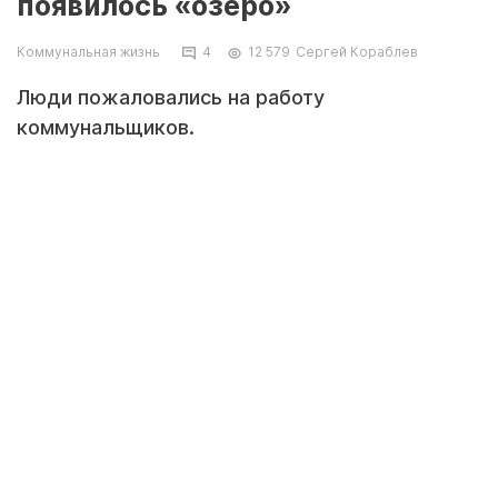
появилось «озеро»
Коммунальная жизнь
4
12 579
Сергей Кораблев
Люди пожаловались на работу
коммунальщиков.
Фото предоставила жительница 8 микрорайона Жанар