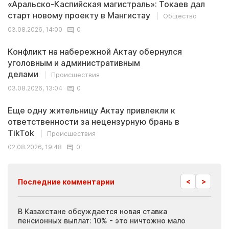
«Аральско-Каспийская магистраль»: Токаев дал
старт новому проекту в Мангистау
Общество
03.08.2026, 14:00
0
Конфликт на набережной Актау обернулся
уголовным и административным
делами
Происшествия
03.08.2026, 13:04
0
Еще одну жительницу Актау привлекли к
ответственности за нецензурную брань в
TikTok
Происшествия
02.08.2026, 19:48
0
<
>
Последние комментарии
ия
В Казахстане обсуждается новая ставка
Иноп
пенсионных выплат: 10% - это ничтожно мало
журн