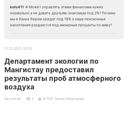
скры
kolu411 →
Может управлять этими финансами нужно
Apma
нормально а не давать друзьям-знакомым под 2%? Почему
прогн
мы в банке берем кредит под 18% а наши пенсионные
накопления раздаются под мизерные проценты по миру?
31.12.2021, 18:35
Департамент экологии по
Мангистау предоставил
результаты проб атмосферного
воздуха
Экология
2
8 709
Лиана Рязанцева
Пробы воздуха были отобраны в нескольких
точках Актау. В ходе рейда был
подтвержден неприятный запах. В настоящее