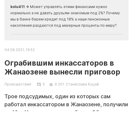
kolu411 →
Может управлять этими финансами нужно
Apma
нормально а не давать друзьям-знакомым под 2%? Почему
прогн
мы в банке берем кредит под 18% а наши пенсионные
накопления раздаются под мизерные проценты по миру?
04.06.2021, 19:52
Ограбившим инкассаторов в
Жанаозене вынесли приговор
Происшествия
0
9 201
Станислава Куцай
Трое подсудимых, один из которых сам
работал инкассатором в Жанаозене, получили
по 10 и 11 лет лишения свободы. Об этом
сообщили в пресс-службе
специализированного межрайонного суда по