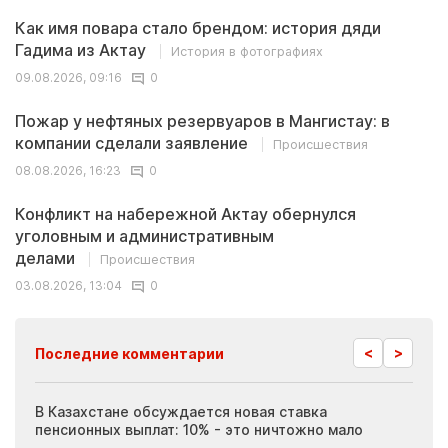
Как имя повара стало брендом: история дяди
Гадима из Актау
История в фотографиях
09.08.2026, 09:16
0
Пожар у нефтяных резервуаров в Мангистау: в
компании сделали заявление
Происшествия
08.08.2026, 16:23
0
Конфликт на набережной Актау обернулся
уголовным и административным
делами
Происшествия
03.08.2026, 13:04
0
<
>
Последние комментарии
ия
В Казахстане обсуждается новая ставка
Иноп
пенсионных выплат: 10% - это ничтожно мало
журн
скры