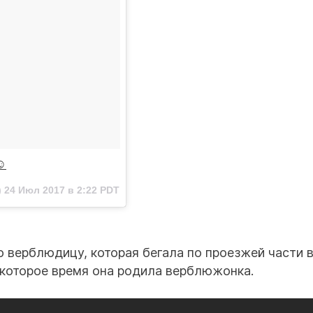
️
)
24 Июл 2017 в 2:22 PDT
 верблюдицу, которая бегала по проезжей части в
екоторое время она родила верблюжонка.