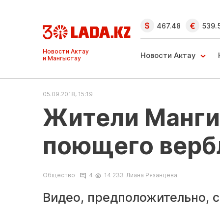
467.48
539.
Ақтау және
Манғыстау
Новости Актау
жаңалықтары
05.09.2018, 15:19
Жители Мангис
поющего вер
Общество
4
14 233
Лиана Рязанцева
Видео, предположительно, с