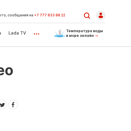
ото, сообщения на
+7 777 833 88 22
...
Температура воды
а
Lada TV
в море онлайн
ео