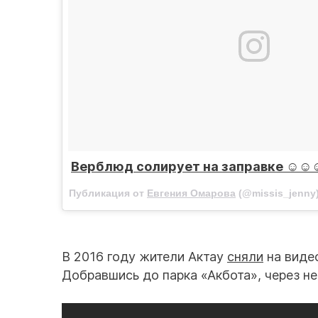
Верблюд солирует на заправке ☺️☺️☺
Публикация от
Евгения Омарова
(@missis_jenny
В 2016 году жители Актау
сняли
на видео
Добравшись до парка «Акбота», через н