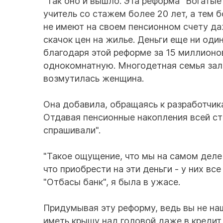
"Так оно и вышло. Эта реформа "Богатые
учитель со стажем более 20 лет, а тем 
не имеют на своем пенсионном счету да
скачок цен на жилье. Деньги еще ни один
благодаря этой реформе за 15 миллионо
однокомнатную. Многодетная семья залез
возмутилась женщина.
Она добавила, обращаясь к разработчика
Отдавая пенсионные накопления всей стр
спрашивали".
"Такое ощущение, что мы на самом деле 
что приобрести на эти деньги - у них в
"Отбасы банк", я была в ужасе.
Придумывая эту реформу, ведь вы не наш
иметь крышу над головой даже в кредит