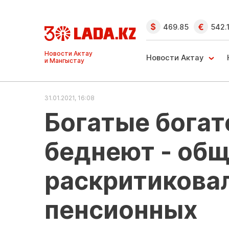
469.85
542.
Ақтау және
Манғыстау
Новости Актау
жаңалықтары
31.01.2021, 16:08
Богатые богат
беднеют - об
раскритиковал
пенсионных