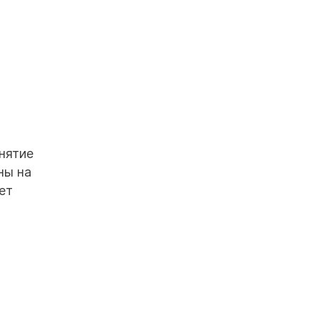
нятие
ны на
ет