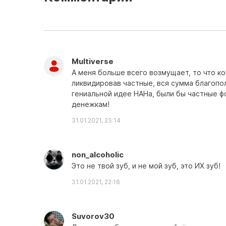
Multiverse
А меня больше всего возмущает, то что ко
ликвидировав частные, вся сумма благопол
гениальной идее НАНа, были бы частные ф
денежкам!
31.01.2021, 23:14
non_alcoholic
Это не твой зуб, и не мой зуб, это ИХ зуб!
31.01.2021, 22:16
Suvorov30