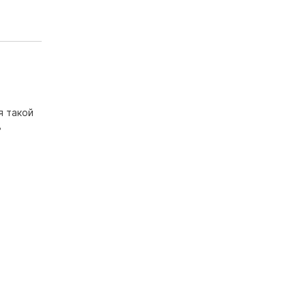
я такой
ь