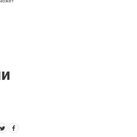
 может
ии