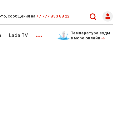
ото, сообщения на
+7 777 833 88 22
...
Температура воды
а
Lada TV
в море онлайн