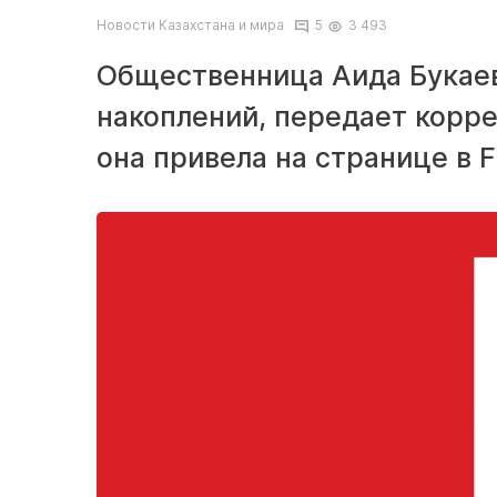
Новости Казахстана и мира
5
3 493
Общественница Аида Букаев
накоплений, передает корре
она привела на странице в 