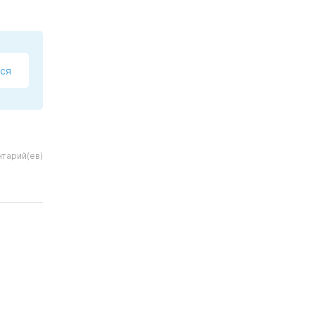
ся
тарий(ев)