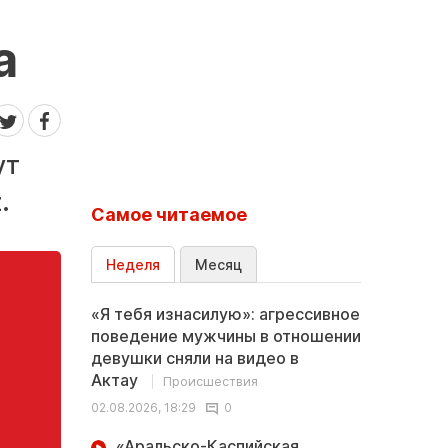
ь
а
ут
.
Самое читаемое
Неделя
Месяц
«Я тебя изнасилую»: агрессивное
поведение мужчины в отношении
девушки сняли на видео в
Актау
Происшествия
02.08.2026, 18:29
0
«Аральско-Каспийская