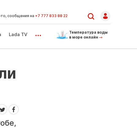
ото, сообщения на
+7 777 833 88 22
...
Температура воды
а
Lada TV
в море онлайн
ли
обе,