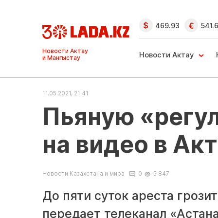
469.93
541.
Ақтау және
Манғыстау
Новости Актау
жаңалықтары
11.05.2021, 21:41
Пьяную «регу
на видео в Ак
Новости Казахстана и мира
0
5 847
До пяти суток ареста грози
передает телеканал «Астана