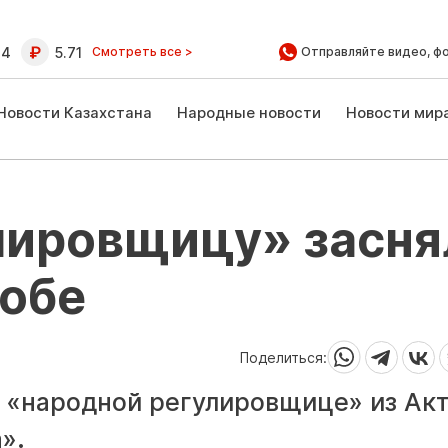
64
5.71
Смотреть все >
Отправляйте видео, ф
Новости Казахстана
Народные новости
Новости мир
лировщицу» засня
тобе
Поделиться:
т «народной регулировщице» из Акт
».