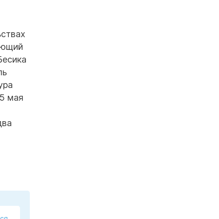
ьствах
ующий
Бесика
ль
ура
5 мая
два
ся