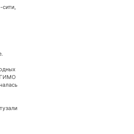
-сити,
.
родных
 МГИМО
чалась
тузали