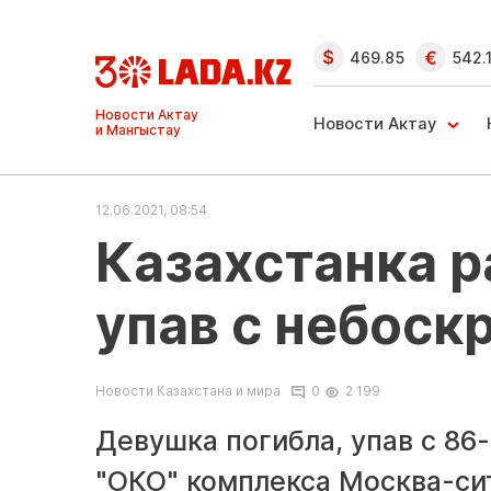
469.85
542.
Ақтау және
Манғыстау
Новости Актау
жаңалықтары
12.06.2021, 08:54
Казахстанка р
упав с небоск
Новости Казахстана и мира
0
2 199
Девушка погибла, упав с 86
"ОКО" комплекса Москва-сит