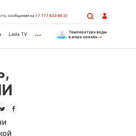
ото, сообщения на
+7 777 833 88 22
...
Температура воды
а
Lada TV
в море онлайн
ь,
МИ
ни
кой