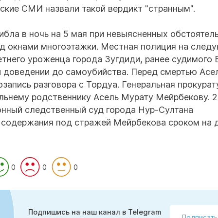
ские СМИ назвали такой вердикт "странным".
гибла в ночь на 5 мая при невыясненных обстоятел
од окнами многоэтажки. Местная полиция на след
етнего уроженца города Зугдиди, ранее судимого 
и доведении до самоубийства. Перед смертью Асе
запись разговора с Тордуа. Генеральная прокурат
льнему родственнику Асель Мурату Мейрбекову. 2
нный следственный суд города Нур-Султана
е содержания под стражей Мейрбекова сроком на 
0
0
0
Подпишись на наш канал в Telegram
Подписать