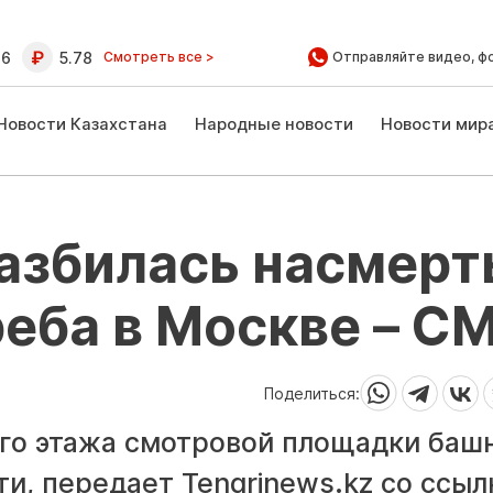
16
5.78
Смотреть все >
Отправляйте видео, ф
Новости Казахстана
Народные новости
Новости мир
азбилась насмерт
реба в Москве – С
Поделиться:
-го этажа смотровой площадки баш
и, передает Tengrinews.kz со ссыл