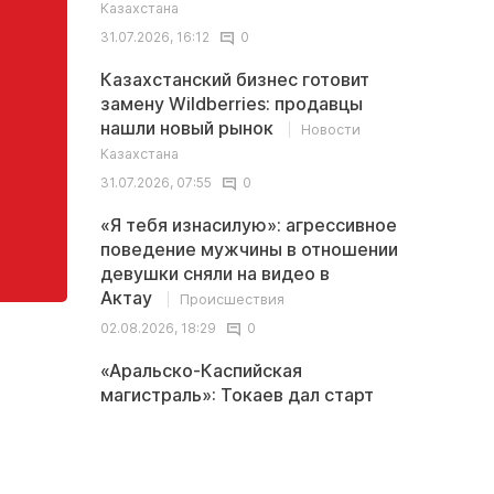
Казахстана
31.07.2026, 16:12
0
Казахстанский бизнес готовит
замену Wildberries: продавцы
нашли новый рынок
Новости
Казахстана
31.07.2026, 07:55
0
«Я тебя изнасилую»: агрессивное
поведение мужчины в отношении
девушки сняли на видео в
Актау
Происшествия
02.08.2026, 18:29
0
«Аральско-Каспийская
магистраль»: Токаев дал старт
новому проекту в
Мангистау
Общество
03.08.2026, 14:00
0