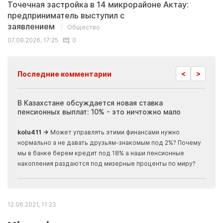
Точечная застройка в 14 микрорайоне Актау:
предприниматель выступил с
заявлением
Общество
07.08.2026, 17:25
0
<
>
Последние комментарии
ия
В Казахстане обсуждается новая ставка
Иноп
пенсионных выплат: 10% - это ничтожно мало
журн
скры
kolu411 →
Может управлять этими финансами нужно
Apma
нормально а не давать друзьям-знакомым под 2%? Почему
прогн
мы в банке берем кредит под 18% а наши пенсионные
накопления раздаются под мизерные проценты по миру?
12.06.2021, 11:23