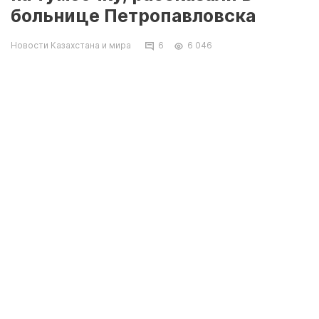
больнице Петропавловска
Новости Казахстана и мира
6
6 046
Возмущенный мужчина попытался выяснить
причины такого, по его словам, собачьего
отношения