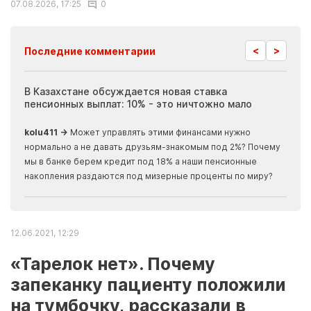
07.08.2026, 17:25
0
<
>
Последние комментарии
ия
В Казахстане обсуждается новая ставка
Иноп
пенсионных выплат: 10% - это ничтожно мало
журн
скры
kolu411 →
Может управлять этими финансами нужно
Apma
нормально а не давать друзьям-знакомым под 2%? Почему
прогн
мы в банке берем кредит под 18% а наши пенсионные
накопления раздаются под мизерные проценты по миру?
12.06.2021, 12:29
«Тарелок нет». Почему
запеканку пациенту положили
на тумбочку, рассказали в