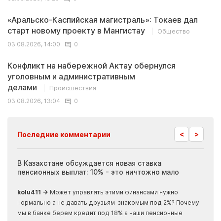
«Аральско-Каспийская магистраль»: Токаев дал
старт новому проекту в Мангистау
Общество
03.08.2026, 14:00
0
Конфликт на набережной Актау обернулся
уголовным и административным
делами
Происшествия
03.08.2026, 13:04
0
<
>
Последние комментарии
ия
В Казахстане обсуждается новая ставка
Иноп
пенсионных выплат: 10% - это ничтожно мало
журн
скры
kolu411 →
Может управлять этими финансами нужно
Apma
нормально а не давать друзьям-знакомым под 2%? Почему
прогн
мы в банке берем кредит под 18% а наши пенсионные